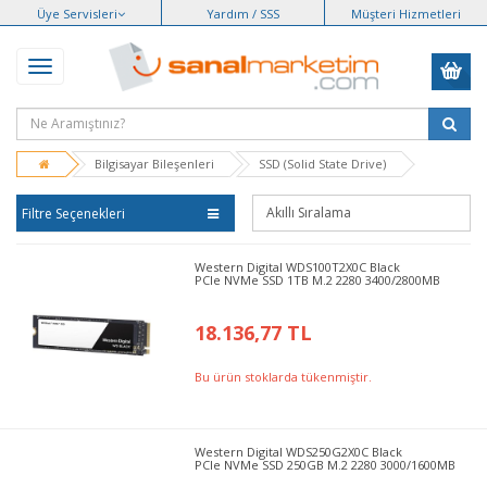
Üye Servisleri
Yardım / SSS
Müşteri Hizmetleri
Bilgisayar Bileşenleri
SSD (Solid State Drive)
Filtre Seçenekleri
Western Digital WDS100T2X0C Black
PCIe NVMe SSD 1TB M.2 2280 3400/2800MB
18.136,77 TL
Bu ürün stoklarda tükenmiştir.
Western Digital WDS250G2X0C Black
PCIe NVMe SSD 250GB M.2 2280 3000/1600MB