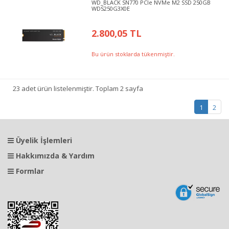
WD_BLACK SN770 PCIe NVMe M2 SSD 250GB
WDS250G3X0E
2.800,05 TL
Bu ürün stoklarda tükenmiştir.
23 adet ürün listelenmiştir. Toplam 2 sayfa
1
2
Üyelik İşlemleri
Hakkımızda & Yardım
Formlar