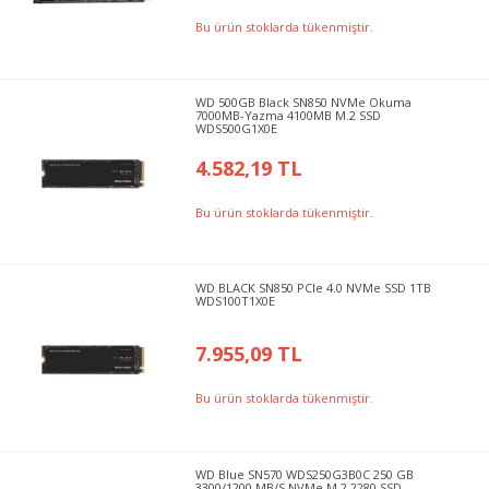
Bu ürün stoklarda tükenmiştir.
WD 500GB Black SN850 NVMe Okuma
7000MB-Yazma 4100MB M.2 SSD
WDS500G1X0E
4.582,19 TL
Bu ürün stoklarda tükenmiştir.
WD BLACK SN850 PCIe 4.0 NVMe SSD 1TB
WDS100T1X0E
7.955,09 TL
Bu ürün stoklarda tükenmiştir.
WD Blue SN570 WDS250G3B0C 250 GB
3300/1200 MB/S NVMe M.2 2280 SSD