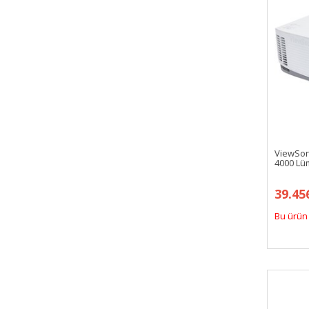
ViewSon
4000 Lü
39.45
Bu ürün 