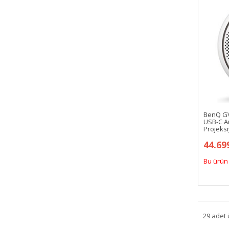
BenQ GV
USB-C An
Projeks
44.69
Bu ürün 
29 adet 