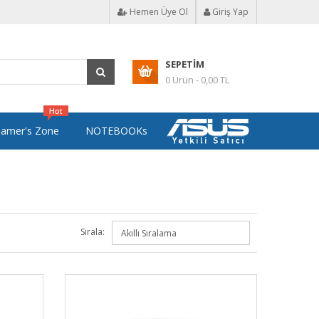
Hemen Üye Ol
Giriş Yap
SEPETIM
0 Ürün - 0,00 TL
amer's Zone
NOTEBOOKs
Sırala: