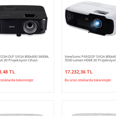
123H DLP SVGA 800x600 3600AL
ViewSonic PA502SP SVGA 800x6
A 3D Projeksiyon Cihazı
3500 Lümen HDMI 3D Projeksiyo
3,48 TL
17.232,36 TL
stoklarda tükenmiştir
Bu ürün stoklarda tükenmiştir