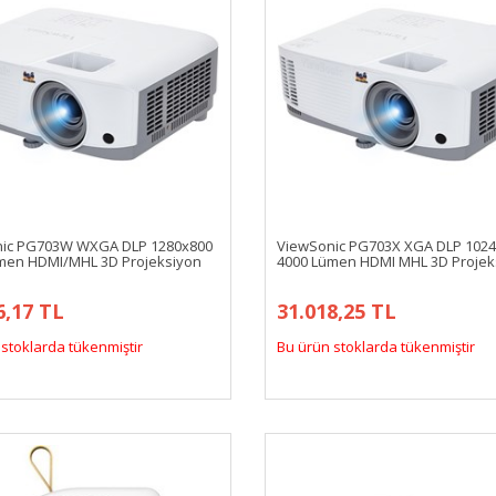
ic PG703W WXGA DLP 1280x800
ViewSonic PG703X XGA DLP 102
men HDMI/MHL 3D Projeksiyon
4000 Lümen HDMI MHL 3D Projek
6,17 TL
31.018,25 TL
stoklarda tükenmiştir
Bu ürün stoklarda tükenmiştir