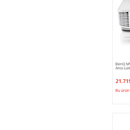
BenQ M
Ansi Lü
21.71
Bu ürün 