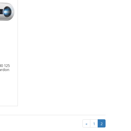
0 125
ardon
«
1
2