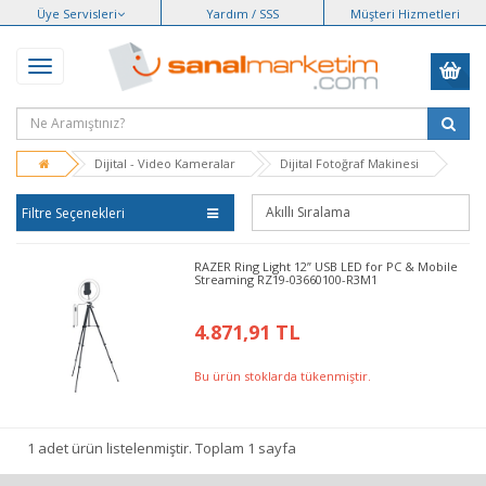
Üye Servisleri
Yardım / SSS
Müşteri Hizmetleri
Dijital - Video Kameralar
Dijital Fotoğraf Makinesi
Filtre Seçenekleri
RAZER Ring Light 12” USB LED for PC & Mobile
Streaming RZ19-03660100-R3M1
4.871,91 TL
Bu ürün stoklarda tükenmiştir.
1 adet ürün listelenmiştir. Toplam 1 sayfa