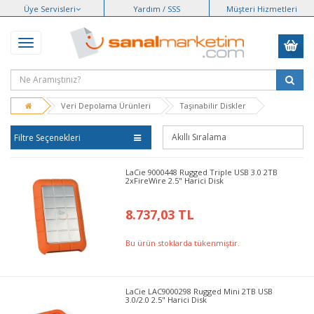
Üye Servisleri
Yardım / SSS
Müşteri Hizmetleri
Veri Depolama Ürünleri
Taşınabilir Diskler
Filtre Seçenekleri
LaCie 9000448 Rugged Triple USB 3.0 2TB
2xFireWire 2.5" Harici Disk
8.737,03 TL
Bu ürün stoklarda tükenmiştir.
LaCie LAC9000298 Rugged Mini 2TB USB
3.0/2.0 2.5" Harici Disk