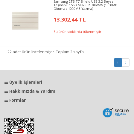
Samsung 2TB T7 Shield USB 3.2 Beyaz
Taşınabilir SSD MU-PE2T0K/WW (1050MB
Okuma / 1000MB Yazma)
13.302,44 TL
Bu ürün stoklarda tükenmiştir.
22 adet ürün listelenmiştir. Toplam 2 sayfa
1
2
Üyelik İşlemleri
Hakkımızda & Yardım
Formlar