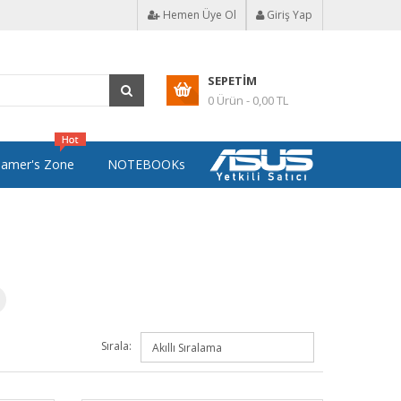
Hemen Üye Ol
Giriş Yap
SEPETIM
0 Ürün - 0,00 TL
amer's Zone
NOTEBOOKs
Sırala: