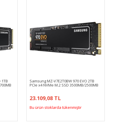
 1TB
Samsung MZ-V7E2T0BW 970 EVO 2TB
2700MB
PCIe x4 NVMe M.2 SSD 3500MB/2500MB
23.109,08 TL
Bu ürün stoklarda tükenmiştir