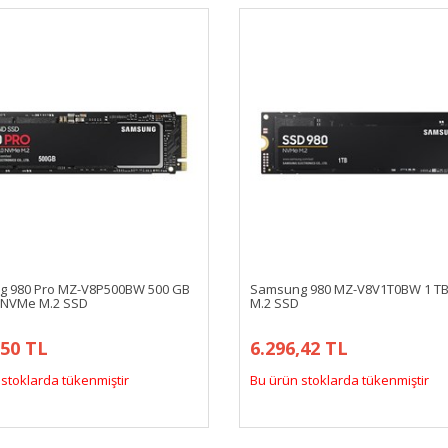
 980 Pro MZ-V8P500BW 500 GB
Samsung 980 MZ-V8V1T0BW 1 T
0 NVMe M.2 SSD
M.2 SSD
,50 TL
6.296,42 TL
stoklarda tükenmiştir
Bu ürün stoklarda tükenmiştir