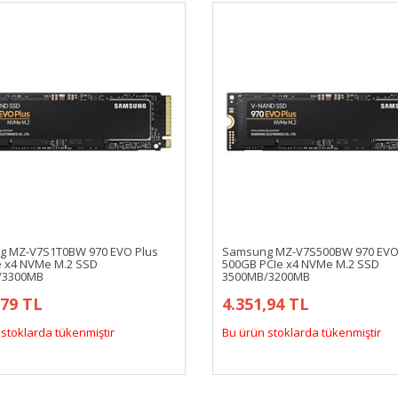
 MZ-V7S1T0BW 970 EVO Plus
Samsung MZ-V7S500BW 970 EVO
e x4 NVMe M.2 SSD
500GB PCIe x4 NVMe M.2 SSD
/3300MB
3500MB/3200MB
,79 TL
4.351,94 TL
stoklarda tükenmiştir
Bu ürün stoklarda tükenmiştir