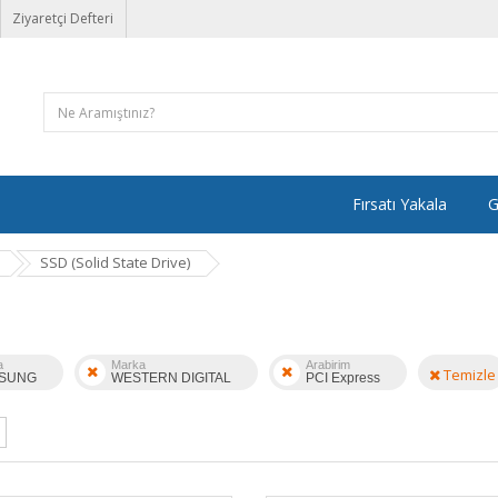
Ziyaretçi Defteri
Fırsatı Yakala
G
SSD (Solid State Drive)
a
Marka
Arabirim
Temizle
SUNG
WESTERN DIGITAL
PCI Express