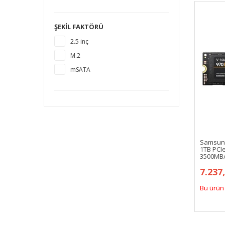
1920 GB
2 TB
ŞEKIL FAKTÖRÜ
4 TB
2.5 inç
M.2
mSATA
Samsung
1TB PCI
3500MB
7.237
Bu ürün 