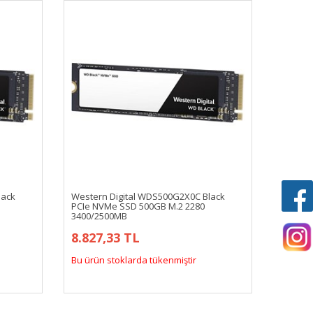
lack
Western Digital WDS500G2X0C Black
PCIe NVMe SSD 500GB M.2 2280
3400/2500MB
8.827,33 TL
Bu ürün stoklarda tükenmiştir