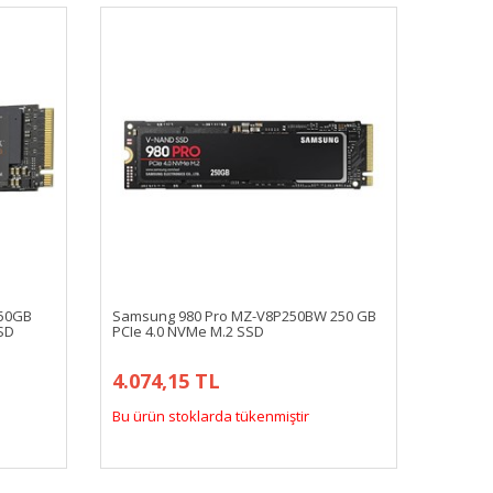
250GB
Samsung 980 Pro MZ-V8P250BW 250 GB
SD
PCIe 4.0 NVMe M.2 SSD
4.074,15 TL
Bu ürün stoklarda tükenmiştir