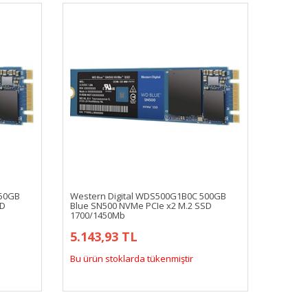
250GB
Western Digital WDS500G1B0C 500GB
SD
Blue SN500 NVMe PCIe x2 M.2 SSD
1700/1450Mb
5.143,93 TL
Bu ürün stoklarda tükenmiştir