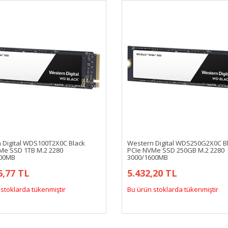
 Digital WDS100T2X0C Black
Western Digital WDS250G2X0C B
Me SSD 1TB M.2 2280
PCIe NVMe SSD 250GB M.2 2280
800MB
3000/1600MB
6,77 TL
5.432,20 TL
stoklarda tükenmiştir
Bu ürün stoklarda tükenmiştir