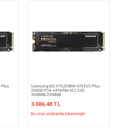
 Plus
Samsung MZ-V7S250BW 970 EVO Plus
250GB PCIe x4 NVMe M.2 SSD
3500MB/2300MB
3.086,48 TL
Bu ürün stoklarda tükenmiştir