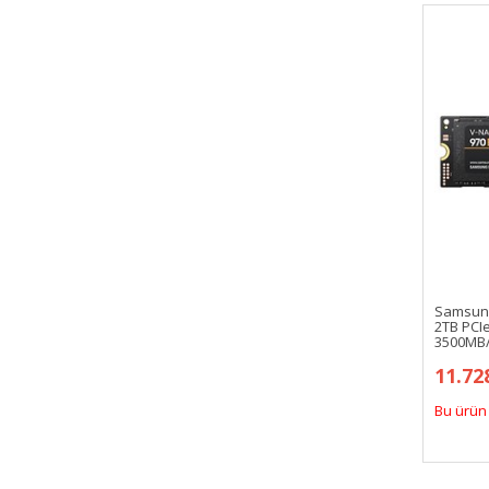
Samsung
2TB PCI
3500MB
11.72
Bu ürün 