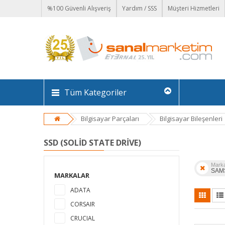
%100 Güvenli Alışveriş
Yardım / SSS
Müşteri Hizmetleri
Tüm Kategoriler
Bilgisayar Parçaları
Bilgisayar Bileşenleri
SSD (SOLID STATE DRIVE)
Mark
SAM
MARKALAR
ADATA
CORSAIR
CRUCIAL