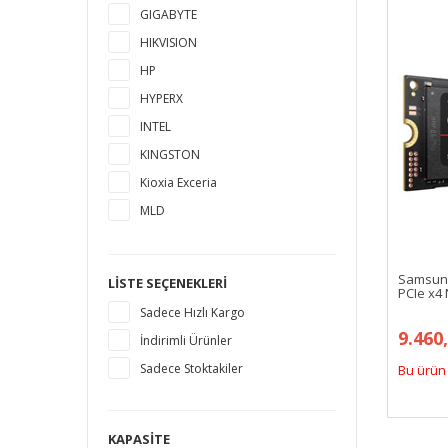
GIGABYTE
HIKVISION
HP
HYPERX
INTEL
KINGSTON
Kioxia Exceria
MLD
MSI
MUSHKIN
Samsun
LISTE SEÇENEKLERI
PCIe x4
PLEXTOR
Sadece Hızlı Kargo
PNY
9.460
İndirimli Ürünler
SAMSUNG
Sadece Stoktakiler
Bu ürün 
SANDISK
SEAGATE
SILICON POWER
KAPASITE