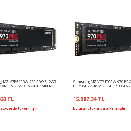
g MZ-V7P512BW 970 PRO 512GB
Samsung MZ-V7P1T0BW 970 PRO
 NVMe M.2 SSD 3500MB/2400MB
PCIe x4 NVMe M.2 SSD 3500MB/
,68 TL
15.987,34 TL
stoklarda tükenmiştir
Bu ürün stoklarda tükenmiştir