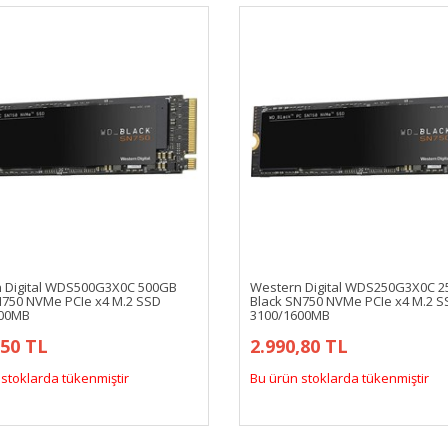
 Digital WDS500G3X0C 500GB
Western Digital WDS250G3X0C 
N750 NVMe PCIe x4 M.2 SSD
Black SN750 NVMe PCIe x4 M.2 S
600MB
3100/1600MB
,50 TL
2.990,80 TL
stoklarda tükenmiştir
Bu ürün stoklarda tükenmiştir