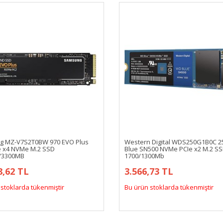
 MZ-V7S2T0BW 970 EVO Plus
Western Digital WDS250G1B0C 
e x4 NVMe M.2 SSD
Blue SN500 NVMe PCIe x2 M.2 S
/3300MB
1700/1300Mb
8,62 TL
3.566,73 TL
stoklarda tükenmiştir
Bu ürün stoklarda tükenmiştir