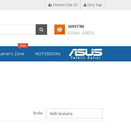
Hemen Üye Ol
Giriş Yap
SEPETIM
0 Ürün - 0,00 TL
amer's Zone
NOTEBOOKs
Sırala: