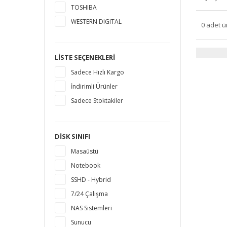
TOSHIBA
WESTERN DIGITAL
0 adet ü
LISTE SEÇENEKLERI
Sadece Hızlı Kargo
İndirimli Ürünler
Sadece Stoktakiler
DISK SINIFI
Masaüstü
Notebook
SSHD - Hybrid
7/24 Çalışma
NAS Sistemleri
Sunucu