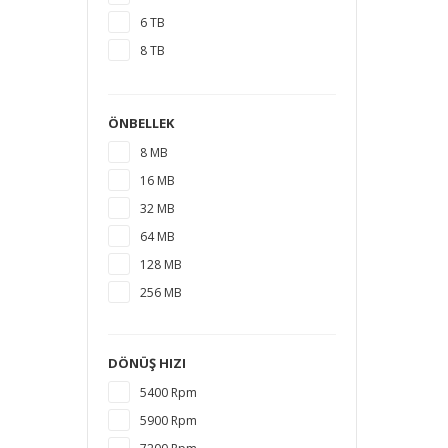
6 TB
8 TB
10 TB
12 TB
ÖNBELLEK
14 TB
8 MB
18 TB
16 MB
16 TB
32 MB
20 TB
64 MB
128 MB
256 MB
DÖNÜŞ HIZI
5400 Rpm
5900 Rpm