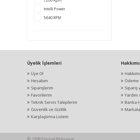
7200 Rpm
Intelli Power
5640 RPM
Üyelik İşlemleri
Hakkımı
Üye Ol
Hakkım
Hesabım
Ödeme İ
Siparişlerim
Sipariş 
Favorilerim
Yardım 
Teknik Servis Taleplerim
Banka H
Güvenlik ve Gizlilik
Markala
Karşılaştırma Listem
© 1998 Eternal Bilgisayar.