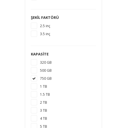
ŞEKIL FAKTÖRÜ
2.5 inç
3.5 inç
KAPASITE
320 GB
500 GB
750 GB
1 TB
1.5 TB
2 TB
3 TB
4 TB
5 TB