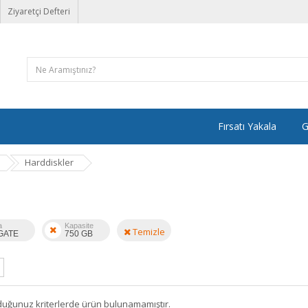
Ziyaretçi Defteri
Fırsatı Yakala
G
Harddiskler
a
Kapasite
Temizle
GATE
750 GB
duğunuz kriterlerde ürün bulunamamıştır.