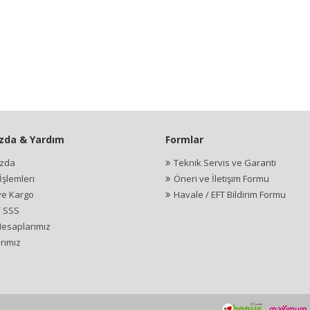
zda & Yardım
Formlar
ızda
Teknik Servis ve Garanti
şlemleri
Öneri ve İletişim Formu
ve Kargo
Havale / EFT Bildirim Formu
/ SSS
esaplarımız
rımız