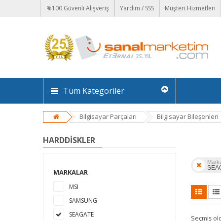
%100 Güvenli Alışveriş
Yardım / SSS
Müşteri Hizmetleri
Tüm Kategoriler
Bilgisayar Parçaları
Bilgisayar Bileşenleri
HARDDISKLER
Mark
SEA
MARKALAR
MSI
SAMSUNG
SEAGATE
Seçmiş ol