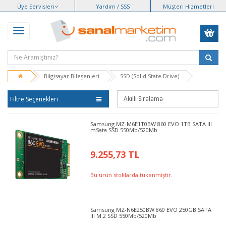
Üye Servisleri
Yardım / SSS
Müşteri Hizmetleri
Bilgisayar Bileşenleri
SSD (Solid State Drive)
Filtre Seçenekleri
Samsung MZ-M6E1T0BW 860 EVO 1TB SATA III
mSata SSD 550Mb/520Mb
9.255,73 TL
Bu ürün stoklarda tükenmiştir.
Samsung MZ-N6E250BW 860 EVO 250GB SATA
III M.2 SSD 550Mb/520Mb