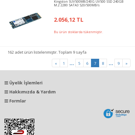
Kingston SUV500M8/240G UV500 SSD 240GB
M.2 2280 SATA3 520/500MB/s
2.056,12 TL
Bu ürün stoklarda tükenmiştir.
162 adet ürün listelenmiştir. Toplam 9 sayfa
...
...
«
1
5
6
7
8
9
»
Üyelik İşlemleri
Hakkımızda & Yardım
Formlar