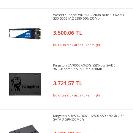
Western Digital WDS500G2B0B Blue 3D NAND
SSD 500B M.2 2280 560/530Mb
3.500,06 TL
Bu ürün stoklarda tükenmiştir.
Kingston SA400S37/960G SSDNow SA400
960GB Sata3 2.5" 500Mb-450Mb
3.721,57 TL
Bu ürün stoklarda tükenmiştir.
Kingston SUV500/480G UV500 SSD 480GB 2.5"
SATA 3 520/500MB/s