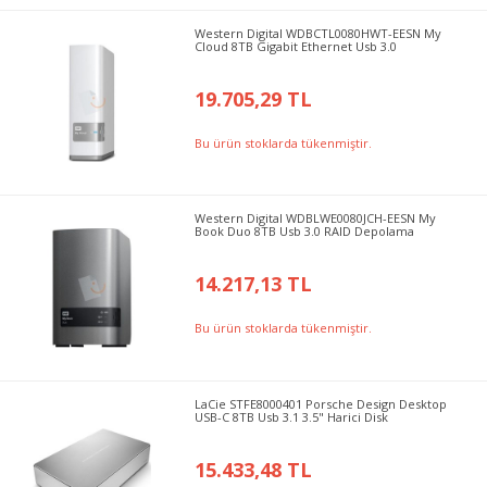
Western Digital WDBCTL0080HWT-EESN My
Cloud 8TB Gigabit Ethernet Usb 3.0
19.705,29 TL
Bu ürün stoklarda tükenmiştir.
Western Digital WDBLWE0080JCH-EESN My
Book Duo 8TB Usb 3.0 RAID Depolama
14.217,13 TL
Bu ürün stoklarda tükenmiştir.
LaCie STFE8000401 Porsche Design Desktop
USB-C 8TB Usb 3.1 3.5" Harici Disk
15.433,48 TL