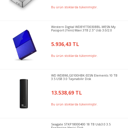
Bu ürün stoklarda tükenmiştir.
Western Digital WDBYFT0030BBL-WESN My
Passport (Yeni) Mavi 3TB 2.5" Usb 3.0/2.0
5.936,43 TL
Bu ürün stoklarda tükenmiştir.
WD WDBWLG0100HBK-EESN Elements 10 TB
3.5 USB 3.0 Taşınabilir Disk
13.538,69 TL
Bu ürün stoklarda tükenmiştir.
Seagate STKP18000400 18 TB Usb3.0 3.5
Expansion Harici Disk