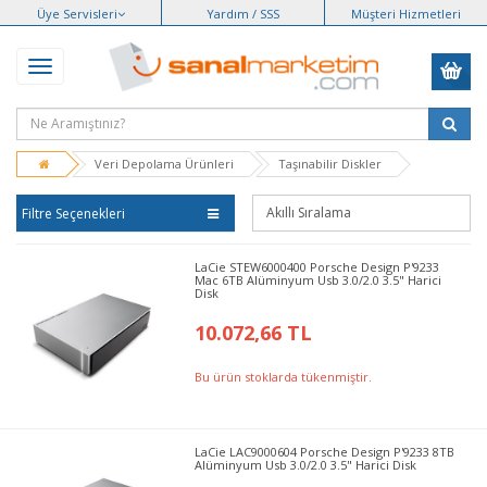
Üye Servisleri
Yardım / SSS
Müşteri Hizmetleri
Veri Depolama Ürünleri
Taşınabilir Diskler
Filtre Seçenekleri
LaCie STEW6000400 Porsche Design P'9233
Mac 6TB Alüminyum Usb 3.0/2.0 3.5" Harici
Disk
10.072,66 TL
Bu ürün stoklarda tükenmiştir.
LaCie LAC9000604 Porsche Design P'9233 8TB
Alüminyum Usb 3.0/2.0 3.5" Harici Disk