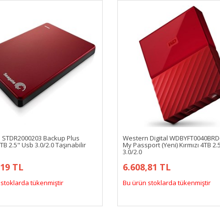
 STDR2000203 Backup Plus
Western Digital WDBYFT0040BR
2TB 2.5" Usb 3.0/2.0 Taşınabilir
My Passport (Yeni) Kırmızı 4TB 2.
3.0/2.0
,19 TL
6.608,81 TL
stoklarda tükenmiştir
Bu ürün stoklarda tükenmiştir