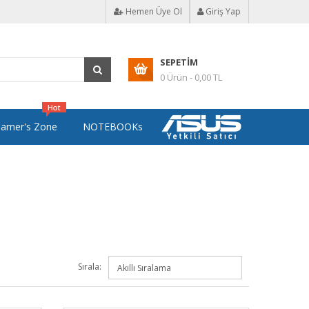
Hemen Üye Ol
Giriş Yap
SEPETIM
0 Ürün - 0,00 TL
amer's Zone
NOTEBOOKs
Sırala: