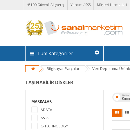
%100 Güvenli Alışveriş
Yardım / SSS
Müşteri Hizmetleri
Tüm Kategoriler
Bilgisayar Parçaları
Veri Depolama Ürünle
TAŞINABILIR DISKLER
Renk
Kırmı
MARKALAR
ADATA
ASUS
G-TECHNOLOGY