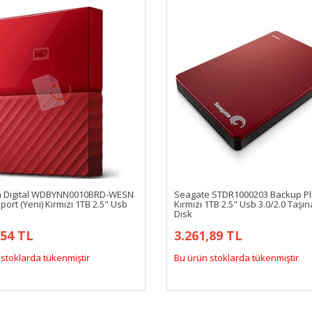
 Digital WDBYNN0010BRD-WESN
Seagate STDR1000203 Backup P
ort (Yeni) Kırmızı 1TB 2.5" Usb
Kırmızı 1TB 2.5" Usb 3.0/2.0 Taşına
Disk
,54 TL
3.261,89 TL
stoklarda tükenmiştir
Bu ürün stoklarda tükenmiştir