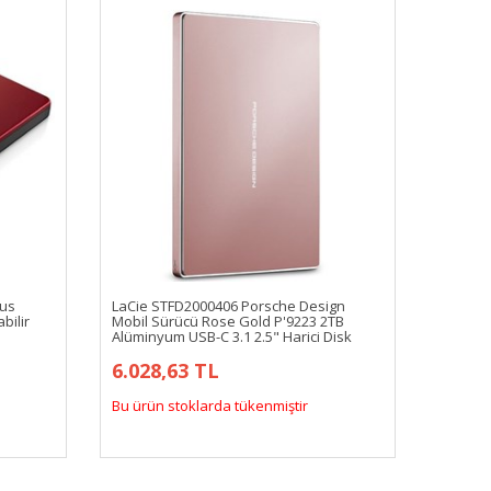
lus
LaCie STFD2000406 Porsche Design
bilir
Mobil Sürücü Rose Gold P'9223 2TB
Alüminyum USB-C 3.1 2.5" Harici Disk
6.028,63 TL
Bu ürün stoklarda tükenmiştir