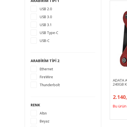
ARABIRIM TIPI 1
18 TB
USB 2.0
1,5 TB
USB 3.0
14 TB
USB 3.1
USB Type-C
USB-C
ARABIRIM TIPI 2
Ethernet
FireWire
ADATA 
240GB Kı
Thunderbolt
2.140
RENK
Bu ürün 
Altın
Beyaz