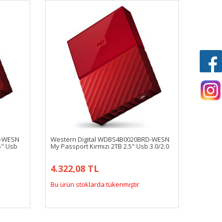
D-WESN
Western Digital WDBS4B0020BRD-WESN
5" Usb
My Passport Kırmızı 2TB 2.5" Usb 3.0/2.0
4.322,08 TL
Bu ürün stoklarda tükenmiştir