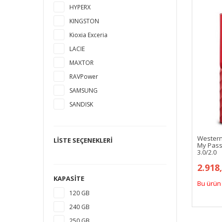
HYPERX
KINGSTON
Kioxia Exceria
LACIE
MAXTOR
RAVPower
SAMSUNG
SANDISK
SEAGATE
TOSHIBA
Western
LISTE SEÇENEKLERI
My Passp
WESTERN DIGITAL
3.0/2.0
2.918
KAPASITE
Bu ürün 
120 GB
240 GB
250 GB