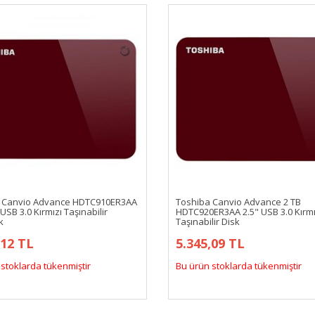
 Canvio Advance HDTC910ER3AA
Toshiba Canvio Advance 2 TB
 USB 3.0 Kırmızı Taşınabilir
HDTC920ER3AA 2.5" USB 3.0 Kırmı
k
Taşınabilir Disk
,12 TL
5.345,09 TL
stoklarda tükenmiştir
Bu ürün stoklarda tükenmiştir