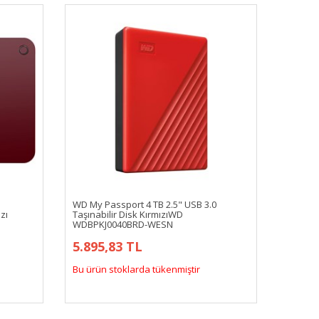
WD My Passport 4 TB 2.5" USB 3.0
zı
Taşınabilir Disk KırmızıWD
WDBPKJ0040BRD-WESN
5.895,83 TL
Bu ürün stoklarda tükenmiştir