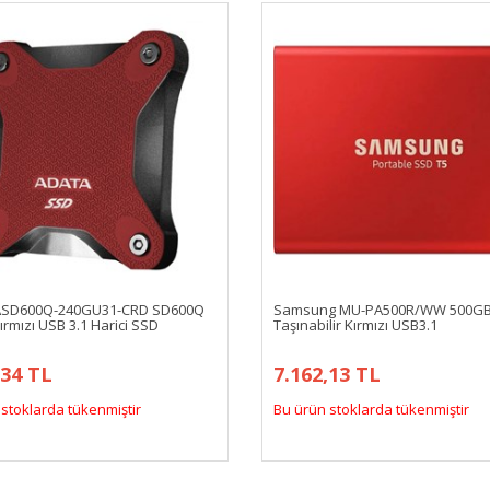
ASD600Q-240GU31-CRD SD600Q
Samsung MU-PA500R/WW 500GB
rmızı USB 3.1 Harici SSD
Taşınabilir Kırmızı USB3.1
,34 TL
7.162,13 TL
stoklarda tükenmiştir
Bu ürün stoklarda tükenmiştir