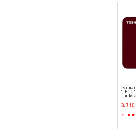
Toshiba
1TB 2.5”
Harddis
3.710
Bu ürün 