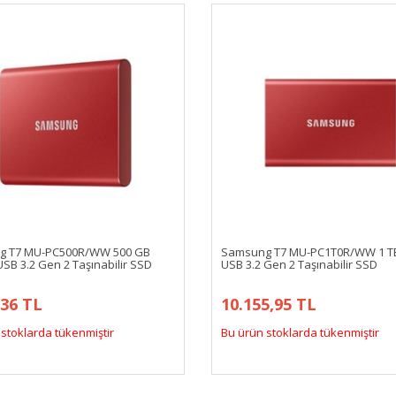
g T7 MU-PC500R/WW 500 GB
Samsung T7 MU-PC1T0R/WW 1 T
SB 3.2 Gen 2 Taşınabilir SSD
USB 3.2 Gen 2 Taşınabilir SSD
,36 TL
10.155,95 TL
stoklarda tükenmiştir
Bu ürün stoklarda tükenmiştir