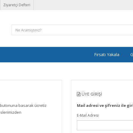
Ziyaretçi Defteri
Fırsatı Yakala
G
ÜYE GIRIŞI
" butonuna basarak ücretiz
Mail adresi ve şifreniz ile gir
vislerimizden
E-Mail Adresi