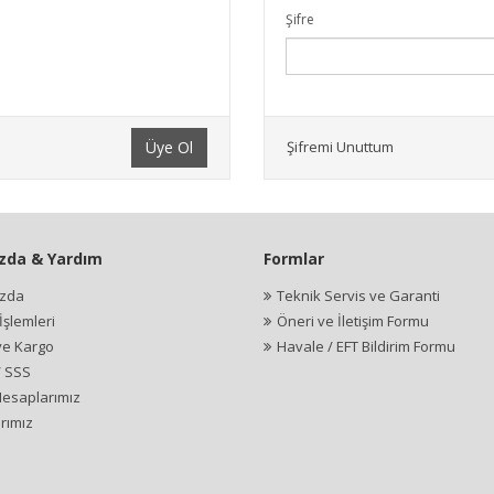
Şifre
Üye Ol
Şifremi Unuttum
zda & Yardım
Formlar
ızda
Teknik Servis ve Garanti
şlemleri
Öneri ve İletişim Formu
ve Kargo
Havale / EFT Bildirim Formu
/ SSS
esaplarımız
rımız