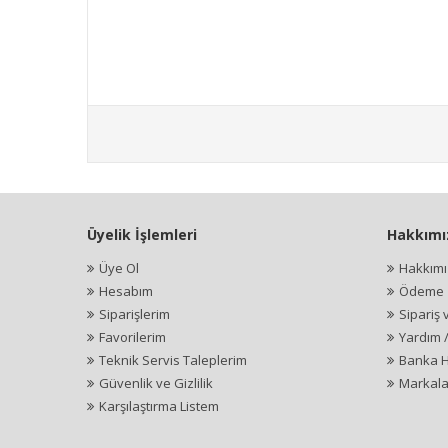
Üyelik İşlemleri
Hakkımı
Üye Ol
Hakkım
Hesabım
Ödeme İ
Siparişlerim
Sipariş 
Favorilerim
Yardım 
Teknik Servis Taleplerim
Banka H
Güvenlik ve Gizlilik
Markala
Karşılaştırma Listem