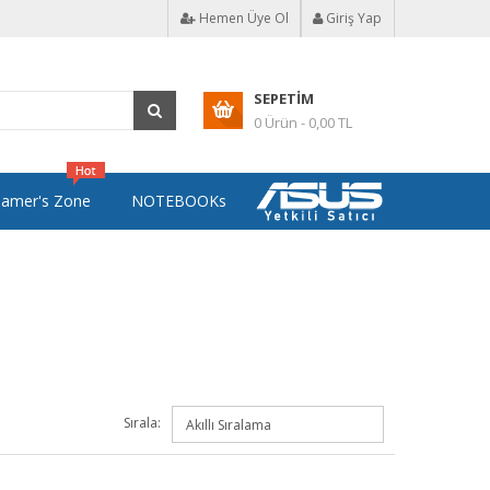
Hemen Üye Ol
Giriş Yap
SEPETIM
0 Ürün - 0,00 TL
amer's Zone
NOTEBOOKs
Sırala: