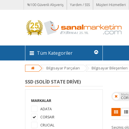
%100 Güvenli Alışveriş
Yardım / SSS
Müşteri Hizmetleri
Tüm Kategoriler
Bilgisayar Parçaları
Bilgisayar Bileşenleri
SSD (SOLID STATE DRIVE)
Mark
COR
MARKALAR
ADATA
CORSAIR
CRUCIAL
Seçmiş ol