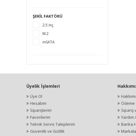
1920 GB
2 TB
ŞEKIL FAKTÖRÜ
4 TB
2.5 inç
M.2
mSATA
Üyelik İşlemleri
Hakkımı
Üye Ol
Hakkım
Hesabım
Ödeme İ
Siparişlerim
Sipariş 
Favorilerim
Yardım 
Teknik Servis Taleplerim
Banka H
Güvenlik ve Gizlilik
Markala