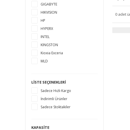
GIGABYTE
HIKVISION
0 adet ü
HP
HYPERX
INTEL
KINGSTON
Kioxia Exceria
MLD
MSI
MUSHKIN
LISTE SEÇENEKLERI
PLEXTOR
Sadece Hızlı Kargo
PNY
İndirimli Ürünler
SAMSUNG
Sadece Stoktakiler
SANDISK
SEAGATE
SILICON POWER
KAPASITE