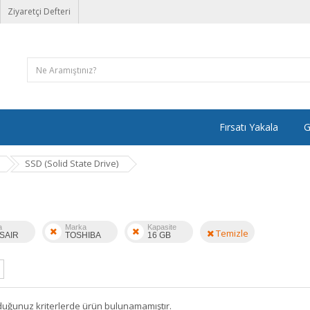
Ziyaretçi Defteri
Fırsatı Yakala
G
SSD (Solid State Drive)
a
Marka
Kapasite
Temizle
SAIR
TOSHIBA
16 GB
duğunuz kriterlerde ürün bulunamamıştır.