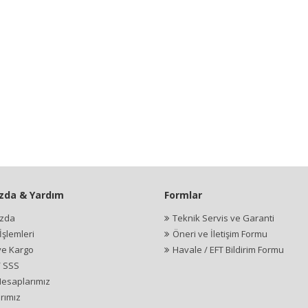
zda & Yardım
Formlar
ızda
Teknik Servis ve Garanti
şlemleri
Öneri ve İletişim Formu
ve Kargo
Havale / EFT Bildirim Formu
/ SSS
esaplarımız
rımız