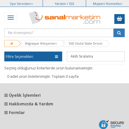
Üye Servisleri
Yardım / SSS
Müşteri Hizmetleri
Bilgisayar Bileşenleri
SSD (Solid State Drive)
Filtre Seçenekleri
Seçmiş olduğunuz kriterlerde ürün bulunamamıştır.
0 adet ürün listelenmiştir. Toplam 0 sayfa
Üyelik İşlemleri
Hakkımızda & Yardım
Formlar