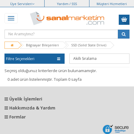
Üye Servisleri
Yardım / SSS
Müşteri Hizmetleri
Bilgisayar Bileşenleri
SSD (Solid State Drive)
Filtre Seçenekleri
Seçmiş olduğunuz kriterlerde ürün bulunamamıştır.
0 adet ürün listelenmiştir. Toplam 0 sayfa
Üyelik İşlemleri
Hakkımızda & Yardım
Formlar