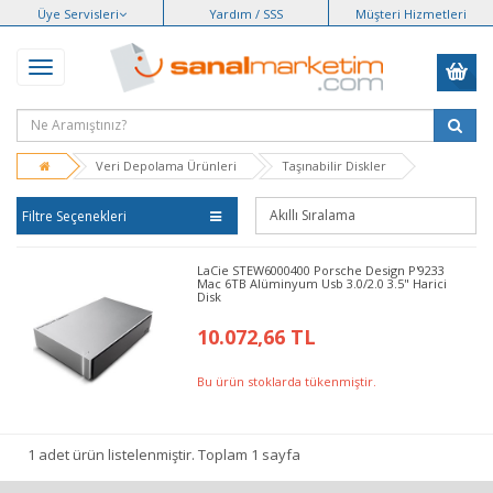
Üye Servisleri
Yardım / SSS
Müşteri Hizmetleri
Veri Depolama Ürünleri
Taşınabilir Diskler
Filtre Seçenekleri
LaCie STEW6000400 Porsche Design P'9233
Mac 6TB Alüminyum Usb 3.0/2.0 3.5" Harici
Disk
10.072,66 TL
Bu ürün stoklarda tükenmiştir.
1 adet ürün listelenmiştir. Toplam 1 sayfa