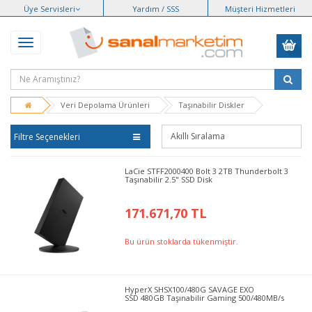
Üye Servisleri
Yardım / SSS
Müşteri Hizmetleri
Veri Depolama Ürünleri
Taşınabilir Diskler
Filtre Seçenekleri
LaCie STFF2000400 Bolt 3 2TB Thunderbolt 3
Taşınabilir 2.5" SSD Disk
171.671,70 TL
Bu ürün stoklarda tükenmiştir.
HyperX SHSX100/480G SAVAGE EXO
SSD 480GB Taşınabilir Gaming 500/480MB/s