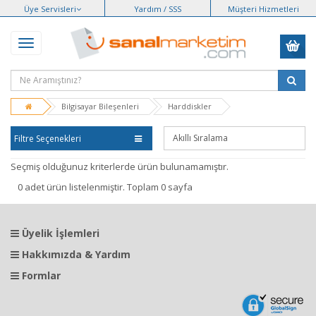
Üye Servisleri
Yardım / SSS
Müşteri Hizmetleri
Bilgisayar Bileşenleri
Harddiskler
Filtre Seçenekleri
Seçmiş olduğunuz kriterlerde ürün bulunamamıştır.
0 adet ürün listelenmiştir. Toplam 0 sayfa
Üyelik İşlemleri
Hakkımızda & Yardım
Formlar