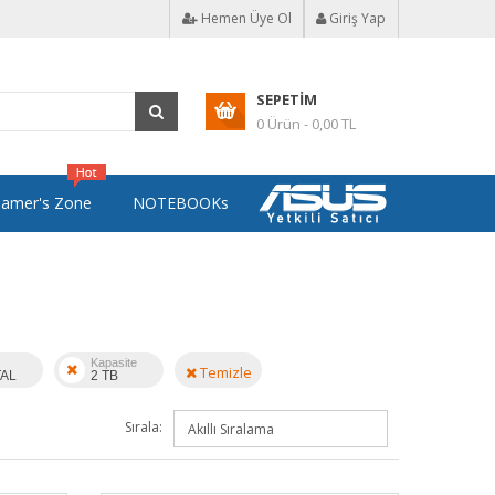
Hemen Üye Ol
Giriş Yap
SEPETIM
0 Ürün - 0,00 TL
amer's Zone
NOTEBOOKs
Kapasite
Temizle
TAL
2 TB
Sırala: