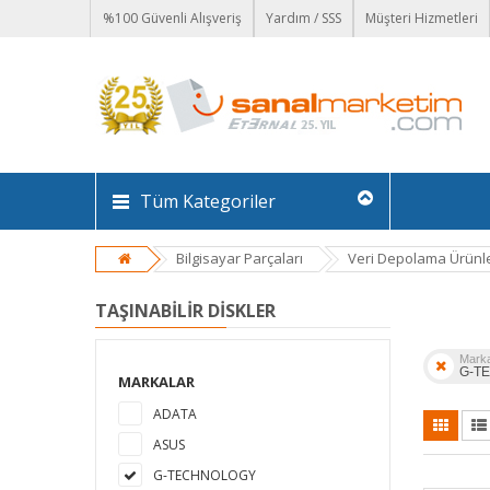
%100 Güvenli Alışveriş
Yardım / SSS
Müşteri Hizmetleri
Tüm Kategoriler
Bilgisayar Parçaları
Veri Depolama Ürünle
TAŞINABILIR DISKLER
Mark
G-T
MARKALAR
ADATA
ASUS
G-TECHNOLOGY