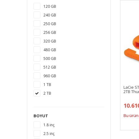
120 GB
240 GB
250 GB
256 GB
320 GB
480 GB
500 GB
512 GB
960 GB
1 TB
LaCie S
2TB Thun
2 TB
3 TB
10.61
4 TB
Bu ürün 
BOYUT
5 TB
1.8 inç
6 TB
2.5 inç
8 TB