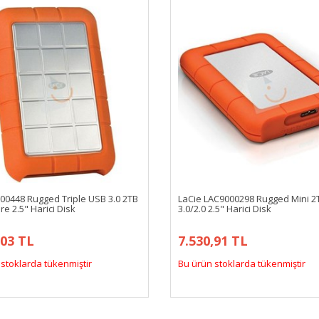
000448 Rugged Triple USB 3.0 2TB
LaCie LAC9000298 Rugged Mini 2
re 2.5" Harici Disk
3.0/2.0 2.5" Harici Disk
,03 TL
7.530,91 TL
stoklarda tükenmiştir
Bu ürün stoklarda tükenmiştir