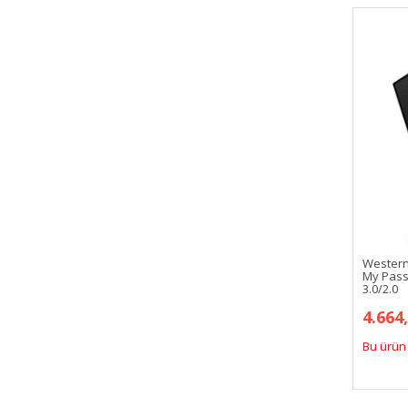
Western
My Passp
3.0/2.0
4.664
Bu ürün 