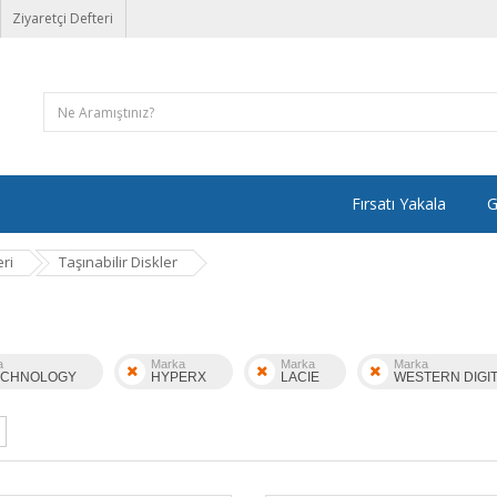
Ziyaretçi Defteri
Fırsatı Yakala
G
ri
Taşınabilir Diskler
a
Marka
Marka
Marka
ECHNOLOGY
HYPERX
LACIE
WESTERN DIGI