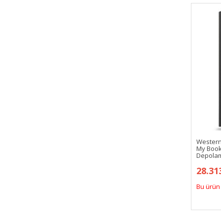
Western
My Book
Depola
28.31
Bu ürün 