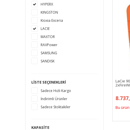
HYPERX
KINGSTON
Kioxia Exceria
LACIE
MAXTOR
RAVPower
SAMSUNG
SANDISK
SEAGATE
TOSHIBA
LaCie 9
LISTE SEÇENEKLERI
2xFireWi
WESTERN DIGITAL
Sadece Hızlı Kargo
8.737
İndirimli Ürünler
Sadece Stoktakiler
Bu ürün 
KAPASITE