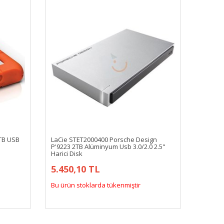
TB USB
LaCie STET2000400 Porsche Design
P'9223 2TB Alüminyum Usb 3.0/2.0 2.5"
Harici Disk
5.450,10 TL
Bu ürün stoklarda tükenmiştir