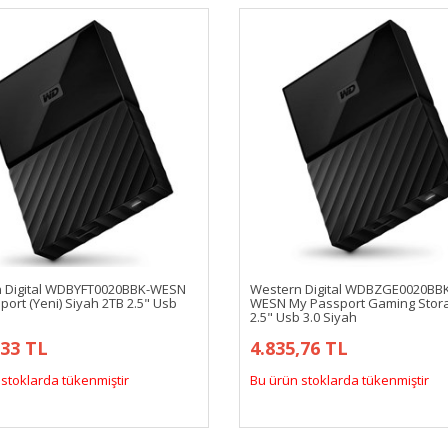
 Digital WDBYFT0020BBK-WESN
Western Digital WDBZGE0020BB
ort (Yeni) Siyah 2TB 2.5" Usb
WESN My Passport Gaming Stor
2.5" Usb 3.0 Siyah
,33 TL
4.835,76 TL
stoklarda tükenmiştir
Bu ürün stoklarda tükenmiştir