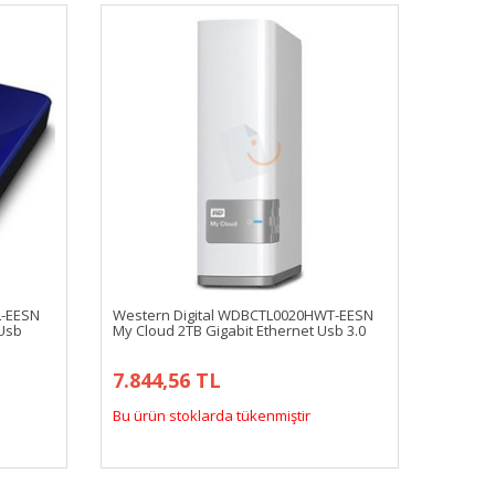
L-EESN
Western Digital WDBCTL0020HWT-EESN
 Usb
My Cloud 2TB Gigabit Ethernet Usb 3.0
7.844,56 TL
Bu ürün stoklarda tükenmiştir