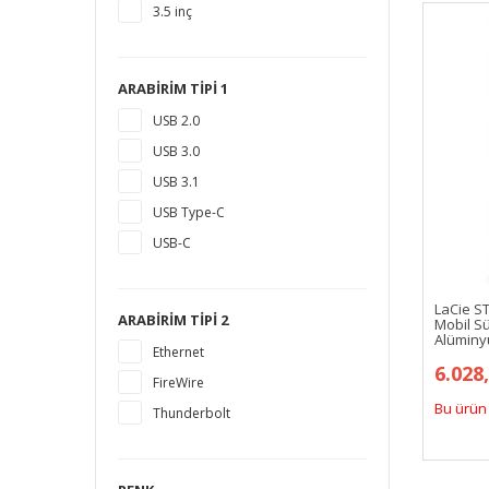
3.5 inç
10 TB
12 TB
16 TB
ARABIRIM TIPI 1
18 TB
USB 2.0
1,5 TB
USB 3.0
14 TB
USB 3.1
USB Type-C
USB-C
LaCie S
ARABIRIM TIPI 2
Mobil S
Alüminyu
Ethernet
6.028
FireWire
Bu ürün 
Thunderbolt