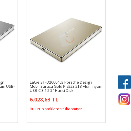
ign
LaCie STFD2000403 Porsche Design
yum USB-
Mobil Sürücü Gold P'9223 2TB Alüminyum
USB-C 3.1 2.5" Harici Disk
6.028,63 TL
Bu ürün stoklarda tükenmiştir