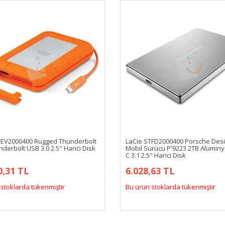
TEV2000400 Rugged Thunderbolt
LaCie STFD2000400 Porsche Des
derbolt USB 3.0 2.5" Harici Disk
Mobil Sürücü P'9223 2TB Alümin
C 3.1 2.5" Harici Disk
0,31 TL
6.028,63 TL
stoklarda tükenmiştir
Bu ürün stoklarda tükenmiştir