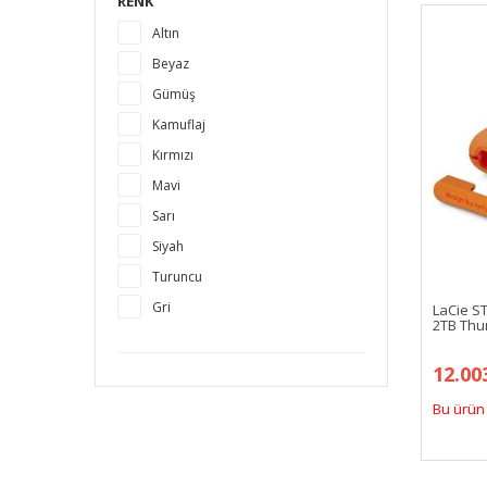
RENK
Altın
Beyaz
Gümüş
Kamuflaj
Kırmızı
Mavi
Sarı
Siyah
Turuncu
Gri
LaCie S
2TB Thun
12.00
Bu ürün 