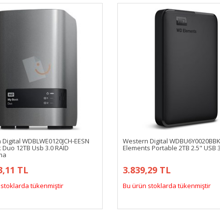
 Digital WDBLWE0120JCH-EESN
Western Digital WDBU6Y0020BB
 Duo 12TB Usb 3.0 RAID
Elements Portable 2TB 2.5" USB 3
ma
3,11 TL
3.839,29 TL
stoklarda tükenmiştir
Bu ürün stoklarda tükenmiştir