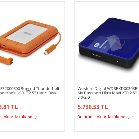
TFS2000800 Rugged Thunderbolt
Western Digital WDBBKD0020BB
derbolt USB-C 2.5" Harici Disk
My Passport Ultra Mavi 2TB 2.5"
3.0/2.0
3,81 TL
5.736,53 TL
stoklarda tükenmiştir
Bu ürün stoklarda tükenmiştir