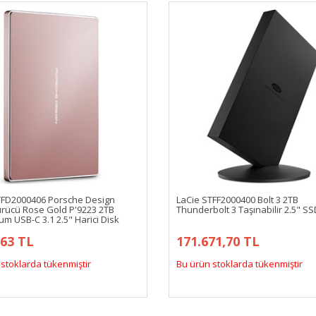
TFD2000406 Porsche Design
LaCie STFF2000400 Bolt 3 2TB
ürücü Rose Gold P'9223 2TB
Thunderbolt 3 Taşınabilir 2.5" SS
m USB-C 3.1 2.5" Harici Disk
,63 TL
171.671,70 TL
stoklarda tükenmiştir
Bu ürün stoklarda tükenmiştir