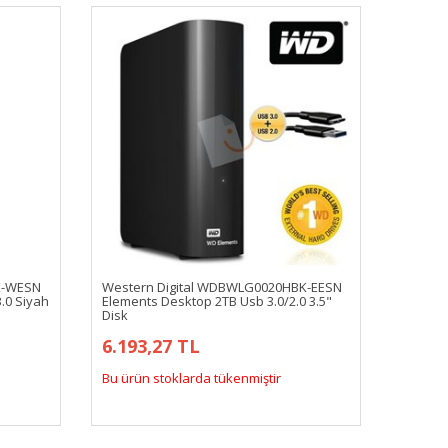
K-WESN
Western Digital WDBWLG0020HBK-EESN
.0 Siyah
Elements Desktop 2TB Usb 3.0/2.0 3.5"
Disk
6.193,27 TL
Bu ürün stoklarda tükenmiştir