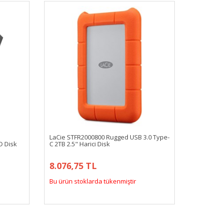
LaCie STFR2000800 Rugged USB 3.0 Type-
D Disk
C 2TB 2.5" Harici Disk
8.076,75 TL
Bu ürün stoklarda tükenmiştir