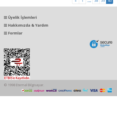
...
«
1
38
39
40
Üyelik İşlemleri
Hakkımızda & Yardım
Formlar
© 1998 Eternal Bilgisayar.