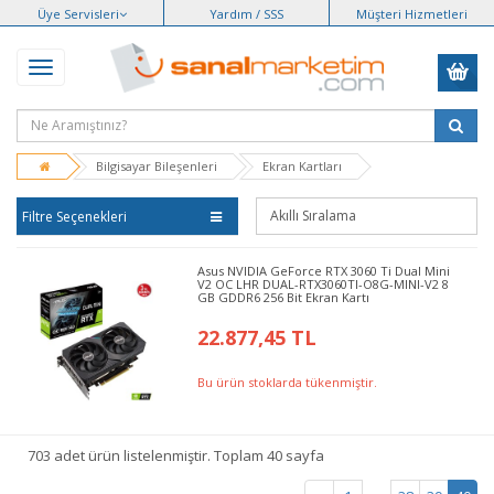
Üye Servisleri
Yardım / SSS
Müşteri Hizmetleri
Bilgisayar Bileşenleri
Ekran Kartları
Filtre Seçenekleri
Asus NVIDIA GeForce RTX 3060 Ti Dual Mini
V2 OC LHR DUAL-RTX3060TI-O8G-MINI-V2 8
GB GDDR6 256 Bit Ekran Kartı
22.877,45 TL
Bu ürün stoklarda tükenmiştir.
703 adet ürün listelenmiştir. Toplam 40 sayfa