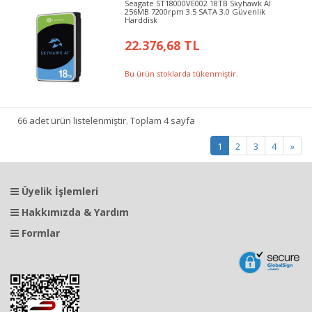
Seagate ST18000VE002 18TB Skyhawk AI
256MB 7200rpm 3.5 SATA 3.0 Güvenlik
Harddisk
22.376,68 TL
Bu ürün stoklarda tükenmiştir.
66 adet ürün listelenmiştir. Toplam 4 sayfa
1
2
3
4
»
Üyelik İşlemleri
Hakkımızda & Yardım
Formlar