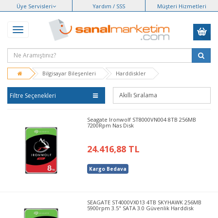
Üye Servisleri
Yardım / SSS
Müşteri Hizmetleri
Bilgisayar Bileşenleri
Harddiskler
Filtre Seçenekleri
Seagate Ironwolf ST8000VN004 8TB 256MB
7200Rpm Nas Disk
24.416,88 TL
Kargo Bedava
SEAGATE ST4000VX013 4TB SKYHAWK 256MB
5900rpm 3.5" SATA 3.0 Güvenlik Harddisk