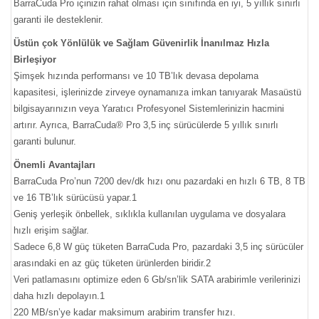
BarraCuda Pro içinizin rahat olması için sınıfında en iyi, 5 yıllık sınırlı
garanti ile desteklenir.
Üstün çok Yönlülük ve Sağlam Güvenirlik İnanılmaz Hızla
Birleşiyor
Şimşek hızında performansı ve 10 TB’lık devasa depolama
kapasitesi, işlerinizde zirveye oynamanıza imkan tanıyarak Masaüstü
bilgisayarınızın veya Yaratıcı Profesyonel Sistemlerinizin hacmini
artırır. Ayrıca, BarraCuda® Pro 3,5 inç sürücülerde 5 yıllık sınırlı
garanti bulunur.
Önemli Avantajları
BarraCuda Pro’nun 7200 dev/dk hızı onu pazardaki en hızlı 6 TB, 8 TB
ve 16 TB’lık sürücüsü yapar.1
Geniş yerleşik önbellek, sıklıkla kullanılan uygulama ve dosyalara
hızlı erişim sağlar.
Sadece 6,8 W güç tüketen BarraCuda Pro, pazardaki 3,5 inç sürücüler
arasındaki en az güç tüketen ürünlerden biridir.2
Veri patlamasını optimize eden 6 Gb/sn’lik SATA arabirimle verilerinizi
daha hızlı depolayın.1
220 MB/sn’ye kadar maksimum arabirim transfer hızı.