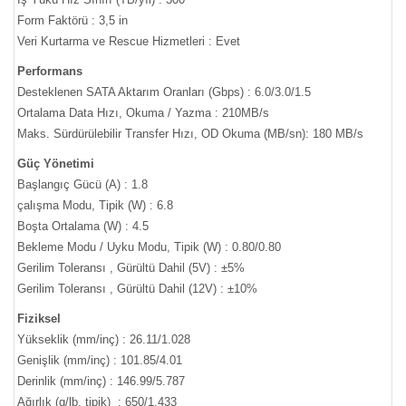
Form Faktörü : 3,5 in
Veri Kurtarma ve Rescue Hizmetleri : Evet
Performans
Desteklenen SATA Aktarım Oranları (Gbps) : 6.0/3.0/1.5
Ortalama Data Hızı, Okuma / Yazma : 210MB/s
Maks. Sürdürülebilir Transfer Hızı, OD Okuma (MB/sn): 180 MB/s
Güç Yönetimi
Başlangıç Gücü (A) : 1.8
çalışma Modu, Tipik (W) : 6.8
Boşta Ortalama (W) : 4.5
Bekleme Modu / Uyku Modu, Tipik (W) : 0.80/0.80
Gerilim Toleransı , Gürültü Dahil (5V) : ±5%
Gerilim Toleransı , Gürültü Dahil (12V) : ±10%
Fiziksel
Yükseklik (mm/inç) : 26.11/1.028
Genişlik (mm/inç) : 101.85/4.01
Derinlik (mm/inç) : 146.99/5.787
Ağırlık (g/lb, tipik) : 650/1.433