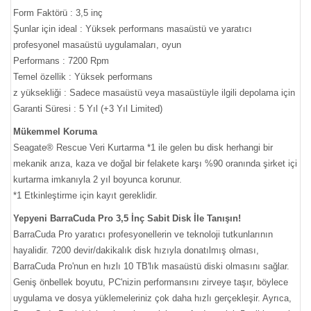
Form Faktörü : 3,5 inç
Şunlar için ideal : Yüksek performans masaüstü ve yaratıcı
profesyonel masaüstü uygulamaları, oyun
Performans : 7200 Rpm
Temel özellik : Yüksek performans
z yüksekliği : Sadece masaüstü veya masaüstüyle ilgili depolama için
Garanti Süresi : 5 Yıl (+3 Yıl Limited)
Mükemmel Koruma
Seagate® Rescue Veri Kurtarma *1 ile gelen bu disk herhangi bir
mekanik arıza, kaza ve doğal bir felakete karşı %90 oranında şirket içi
kurtarma imkanıyla 2 yıl boyunca korunur.
*1 Etkinleştirme için kayıt gereklidir.
Yepyeni BarraCuda Pro 3,5 İnç Sabit Disk İle Tanışın!
BarraCuda Pro yaratıcı profesyonellerin ve teknoloji tutkunlarının
hayalidir. 7200 devir/dakikalık disk hızıyla donatılmış olması,
BarraCuda Pro'nun en hızlı 10 TB'lık masaüstü diski olmasını sağlar.
Geniş önbellek boyutu, PC'nizin performansını zirveye taşır, böylece
uygulama ve dosya yüklemeleriniz çok daha hızlı gerçekleşir. Ayrıca,