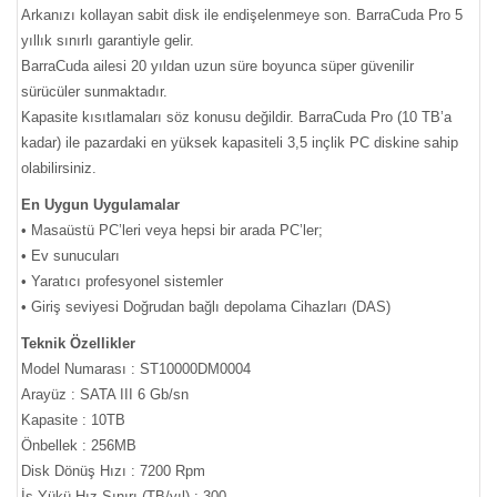
Arkanızı kollayan sabit disk ile endişelenmeye son. BarraCuda Pro 5
yıllık sınırlı garantiyle gelir.
BarraCuda ailesi 20 yıldan uzun süre boyunca süper güvenilir
sürücüler sunmaktadır.
Kapasite kısıtlamaları söz konusu değildir. BarraCuda Pro (10 TB’a
kadar) ile pazardaki en yüksek kapasiteli 3,5 inçlik PC diskine sahip
olabilirsiniz.
En Uygun Uygulamalar
• Masaüstü PC’leri veya hepsi bir arada PC’ler;
• Ev sunucuları
• Yaratıcı profesyonel sistemler
• Giriş seviyesi Doğrudan bağlı depolama Cihazları (DAS)
Teknik Özellikler
Model Numarası : ST10000DM0004
Arayüz : SATA III 6 Gb/sn
Kapasite : 10TB
Önbellek : 256MB
Disk Dönüş Hızı : 7200 Rpm
İş Yükü Hız Sınırı (TB/yıl) : 300