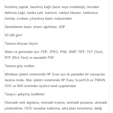
Kesilmiş yaprak, basılmış kağıt (lazer veya mürekkep), önceden
delinmiş kağıt, banka çeki, kartvizit, nakliye faturası, karbonsuz
formlar, zımbası çıkarılmış baskı malzemeleri
Desteklenen baskı ortamı ağırlıkları, ADF
50-180 g/m²
Tarama dosyası biçimi
Metin ve görüntüler için: PDF, JPEG, PNG, BMP, TIFF, TXT (Text),
RTF (Rich Text) ve aranabilir PDF
Tarama giriş modları
Windows işletim sisteminde HP Scan için ön panelden bir varsayılan
tarama modu, Mac işletim sisteminde HP Easy Scan/ICA ve TWAIN,
ISIS ve WIA üzerinden üçüncü taraf uygulamalar
Tarayıcı gelişmiş özellikleri
Otomatik renk algılama, otomatik kırpma, otomatik pozlama, otomatik
yönlendirme, OCR, kenarları kaldırma, arka planı temizleme, deliği