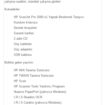
çalışma saatleri, standart çalışma günleri
Kutudakiler
HP ScanJet Pro 2000 s1 Yaprak Beslemeli Tarayıcı
Kurulum kılavuzu
Destek broşürleri
Garanti kartları
2 adet CD
Güç kabloları
Güç adaptörü
USB kablosu
Birlikte gelen yazılım
HP WIA Tarama Sürücüsü
HP TWAIN Tarama Sürücüsü
HP Scan
HP Scanner Tools Yardımcı Programı
Nuance PaperPort (yalnızca Windows)
I.R.I.S Readiris OCR
I.R.I.S Cardiris (yalnızca Windows)