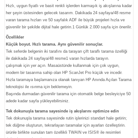
Hızlı, uygun fiyatlı ve basit renkli işlerden karmaşık iş akışlarına kadar
her şeyin üstesinden gelecek tasarım. Dakikada 24 sayfaya/48 resme
varan tarama hızları ve 50 sayfalık ADF ile büyük projeleri hızla ve
güvenilir bir şekilde dijital hale getirin.1 Günlük 2.000 sayfa için önerilir.
Özellikler
Küçük boyut. Hızlı tarama. Aynı güvenilir sonuçlar.
Tek seferde belgenin iki tarafını da tarayan çift taraflı tarama özelliği
ile dakikada 24 sayfaya/48 resme1 varan hızlarda tarayın.
çalışmak için yer açın. Masaüstünde kullanmak için çok uygun,
modern bir tasarıma sahip olan HP ScanJet Pro küçük ve incedir.
Hızla taramaya başlamanıza olanak tanıyan HP Anında Açılan Tarama
teknolojisi ile ısınma için beklemeyin.
Başında durmadan güvenilir tarama için otomatik belge besleyiciye 50
adede kadar sayfa yükleyebilirsiniz.
Tek dokunuşla tarama sayesinde iş akışlarını optimize edin
Tek dokunuşla tarama sayesinde rutin işlerinizi standart hale getirin;
tek düğme oluşturun, tekrarlayan taramalar için ayarları özelleştirin.
ürünle birlikte sunulan tam özellikli TWAIN ve ISIS® ile resimleri