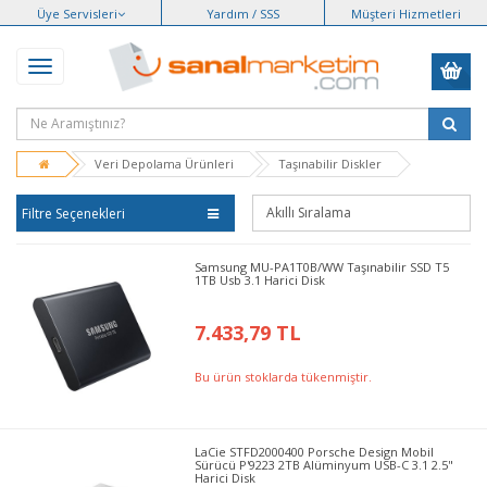
Üye Servisleri
Yardım / SSS
Müşteri Hizmetleri
Veri Depolama Ürünleri
Taşınabilir Diskler
Filtre Seçenekleri
Samsung MU-PA1T0B/WW Taşınabilir SSD T5
1TB Usb 3.1 Harici Disk
7.433,79 TL
Bu ürün stoklarda tükenmiştir.
LaCie STFD2000400 Porsche Design Mobil
Sürücü P'9223 2TB Alüminyum USB-C 3.1 2.5"
Harici Disk