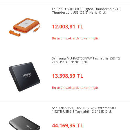
LaCie STFS2000800 Rugged Thunderbolt 2TB
Thunderbolt USB-C 2.5" Harici Disk
12.003,81 TL
Bu ürün stoklarda tükenmiştir.
Samsung MU-PA2T0B/WW Taşınabilir SSD T5
2TB Usb 3.1 Harici Disk
13.398,39 TL
Bu ürün stoklarda tükenmiştir.
SanDisk SDSSDEX2-1T92-G25 Extreme 900
1.92TB USB 3.1 Taşınabilir 2.5" SSD Disk
44.169,35 TL