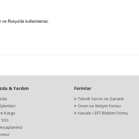
lir ve Rusya'da kullanılamaz.
zda & Yardım
Formlar
ızda
Teknik Servis ve Garanti
şlemleri
Öneri ve İletişim Formu
ve Kargo
Havale / EFT Bildirim Formu
/ SSS
esaplarımız
rımız