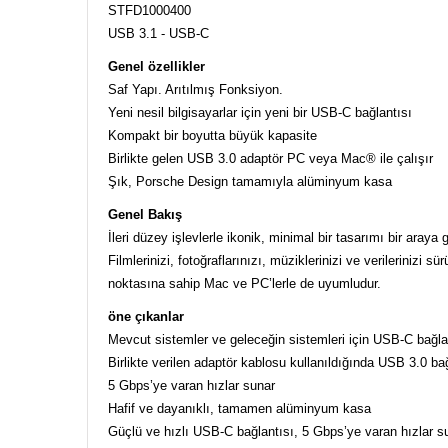
STFD1000400
USB 3.1 - USB-C
Genel özellikler
Saf Yapı. Arıtılmış Fonksiyon.
Yeni nesil bilgisayarlar için yeni bir USB-C bağlantısı
Kompakt bir boyutta büyük kapasite
Birlikte gelen USB 3.0 adaptör PC veya Mac® ile çalışır
Şık, Porsche Design tamamıyla alüminyum kasa
Genel Bakış
İleri düzey işlevlerle ikonik, minimal bir tasarımı bir ara
Filmlerinizi, fotoğraflarınızı, müziklerinizi ve verileriniz
noktasına sahip Mac ve PC’lerle de uyumludur.
öne çıkanlar
Mevcut sistemler ve geleceğin sistemleri için USB-C bağla
Birlikte verilen adaptör kablosu kullanıldığında USB 3.0 ba
5 Gbps’ye varan hızlar sunar
Hafif ve dayanıklı, tamamen alüminyum kasa
Güçlü ve hızlı USB-C bağlantısı, 5 Gbps’ye varan hızlar s