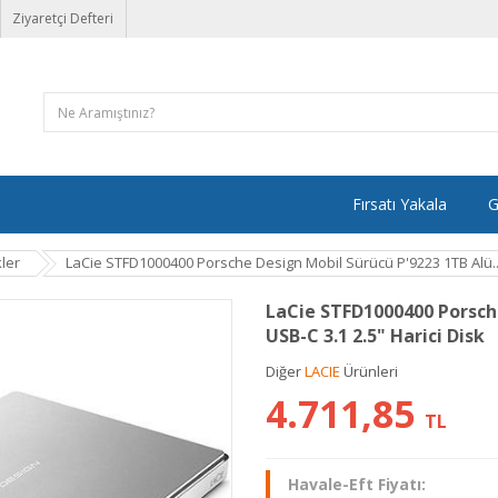
Ziyaretçi Defteri
Fırsatı Yakala
G
kler
LaCie STFD1000400 Porsche Design Mobil Sürücü P'9223 1TB Alü..
LaCie STFD1000400 Porsch
USB-C 3.1 2.5" Harici Disk
Diğer
LACIE
Ürünleri
4.711,85
TL
Havale-Eft Fiyatı: