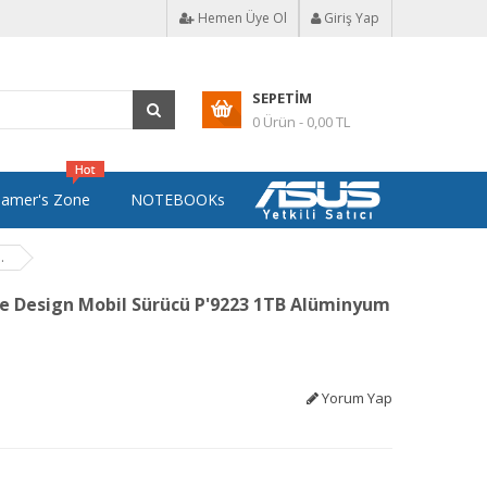
Hemen Üye Ol
Giriş Yap
SEPETIM
0 Ürün - 0,00 TL
amer's Zone
NOTEBOOKs
.
e Design Mobil Sürücü P'9223 1TB Alüminyum
Yorum Yap