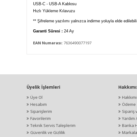
USB-C - USB-A Kablosu
Hızlı Yükleme Kılavuzu
** Şifreleme yazılımı yalnızca indirme yoluyla elde edilebi
Garanti Süresi :
24 Ay
EAN Numarası:
7636490077197
Üyelik İşlemleri
Hakkımı
Üye Ol
Hakkım
Hesabım
Ödeme İ
Siparişlerim
Sipariş 
Favorilerim
Yardım 
Teknik Servis Taleplerim
Banka H
Güvenlik ve Gizlilik
Markala