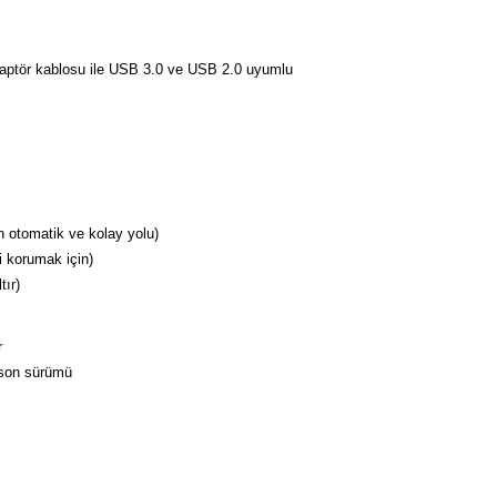
adaptör kablosu ile USB 3.0 ve USB 2.0 uyumlu
 otomatik ve kolay yolu)
zi korumak için)
tır)
r
 son sürümü