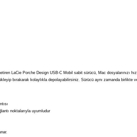
ya getiren LaCie Porche Design USB-C Mobil sabit sürücü, Mac dosyalarınızı hız
i sürükleyip bırakarak kolaylıkla depolayabilirsiniz. Sürücü aynı zamanda birli
ntısı
ğlantı noktalarıyla uyumludur
unar.