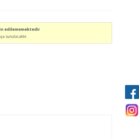
min edilememektedir
ışa sunulacaktır.