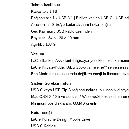
Teknik özellikler
Kapasite : 1 TB
Bağlantılar : 1 x USB 3.1 | Birlikte verilen USB-C - USB 
Arabirim : 5 GB/s'ye kadar aktarım hızları sağlar.
Güç Kaynağı : USB kablo üzerinden
Boyutlar : 84 × 128 × 10 mm
Ağırlık : 193 Gr
Yazılım
LaCie Backup Assistant (bilgisayar yedeklemeleri kurmanın
LaCie Private-Public (AES 256-bit şifreleme** ile verilerini
Eco Mode (ürün kullanımda değilken enerji kullanımını azal
Sistem Gereksinimleri
USB-C veya USB Tip-A bağlantı noktası bulunan bilgisaya
Mac OS® X 10.5 ve sonrası / Windows® 7 ve sonrası en
Minimum boş disk alanı: 600MB önerilir
Kutu İçeriği
LaCie Porsche Design Mobile Drive
USB-C Kablosu