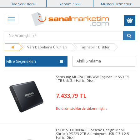
Üye Servisleri
Yardım / SSS
Müşteri Hizmetleri
Veri Depolama Ürünleri
Taşınabilir Diskler
Filtre Seçenekleri
Samsung MU-PA1T0B/WW Taşınabilir SSD T5
1TB Usb 3.1 Harici Disk
7.433,79 TL
Bu ürün stoklarda tükenmiştir.
LaCie STFD2000400 Porsche Design Mobil
Sürücü P'9223 2TB Alüminyum USB-C 3.1 2.5"
Harici Disk