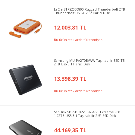
LaCie STFS2000800 Rugged Thunderbolt 2TB
Thunderbolt USB-C 2.5" Harici Disk
12.003,81 TL
Bu ürün stoklarda tükenmiştir.
Samsung MU-PA2T0B/WW Taşınabilir SSD T5
2TB Usb 3.1 Harici Disk
13.398,39 TL
Bu ürün stoklarda tükenmiştir.
SanDisk SDSSDEX2-1T92-G25 Extreme 900
1.92TB USB 3.1 Taşınabilir 2.5" SSD Disk
44.169,35 TL