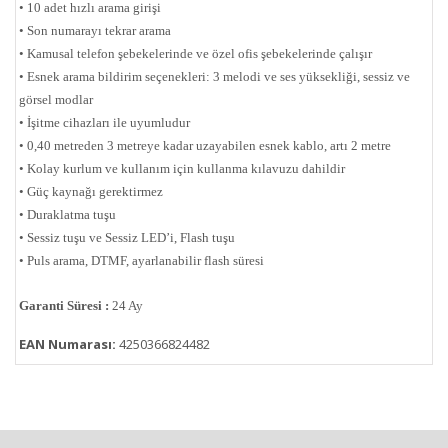
• 10 adet hızlı arama girişi
• Son numarayı tekrar arama
• Kamusal telefon şebekelerinde ve özel ofis şebekelerinde çalışır
• Esnek arama bildirim seçenekleri: 3 melodi ve ses yüksekliği, sessiz ve
görsel modlar
• İşitme cihazları ile uyumludur
• 0,40 metreden 3 metreye kadar uzayabilen esnek kablo, artı 2 metre
• Kolay kurlum ve kullanım için kullanma kılavuzu dahildir
• Güç kaynağı gerektirmez
• Duraklatma tuşu
• Sessiz tuşu ve Sessiz LED’i, Flash tuşu
• Puls arama, DTMF, ayarlanabilir flash süresi
Garanti Süresi :
24 Ay
EAN Numarası:
4250366824482