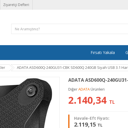
Ziyaretçi Defteri
Fırsatı Yakala
G
kler
ADATA ASD600Q-240GU31-CBK SD600Q 240GB Siyah USB 3.1 Harici
ADATA ASD600Q-240GU31-C
Diğer
ADATA
Ürünleri
2.140,34
TL
Havale-Eft Fiyatı:
2.119,15
TL