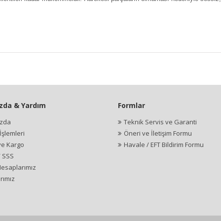
zda & Yardım
Formlar
ızda
Teknik Servis ve Garanti
şlemleri
Öneri ve İletişim Formu
ve Kargo
Havale / EFT Bildirim Formu
/ SSS
esaplarımız
rımız