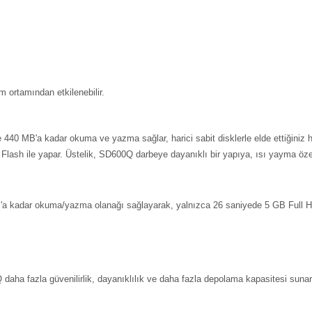
em ortamından etkilenebilir.
 440 MB'a kadar okuma ve yazma sağlar, harici sabit disklerle elde ettiğiniz
lash ile yapar. Üstelik, SD600Q darbeye dayanıklı bir yapıya, ısı yayma özell
a kadar okuma/yazma olanağı sağlayarak, yalnızca 26 saniyede 5 GB Full HD f
aha fazla güvenilirlik, dayanıklılık ve daha fazla depolama kapasitesi sunar