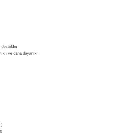
 destekler
nıklı ve daha dayanıklı
 )
10