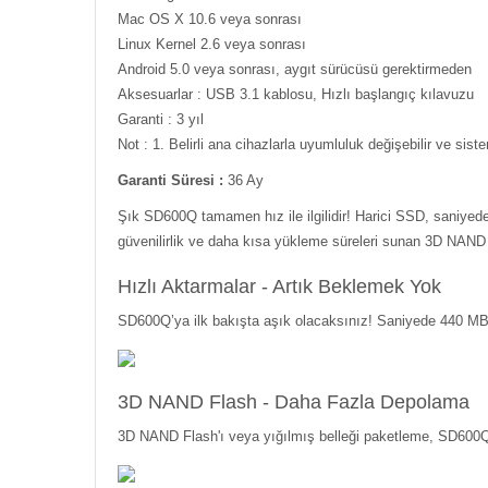
Mac OS X 10.6 veya sonrası
Linux Kernel 2.6 veya sonrası
Android 5.0 veya sonrası, aygıt sürücüsü gerektirmeden
Aksesuarlar : USB 3.1 kablosu, Hızlı başlangıç kılavuzu
Garanti : 3 yıl
Not : 1. Belirli ana cihazlarla uyumluluk değişebilir ve sist
Garanti Süresi :
36 Ay
Şık SD600Q tamamen hız ile ilgilidir! Harici SSD, saniyede
güvenilirlik ve daha kısa yükleme süreleri sunan 3D NAND F
Hızlı Aktarmalar - Artık Beklemek Yok
SD600Q’ya ilk bakışta aşık olacaksınız! Saniyede 440 MB'
3D NAND Flash - Daha Fazla Depolama
3D NAND Flash'ı veya yığılmış belleği paketleme, SD600Q d