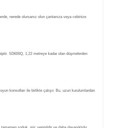
yerde, nerede olursanız olun çantanıza veya cebinize
hiptir. SD600Q, 1,22 metreye kadar olan düşmelerden
yun konsolları ile birlikte çalışır. Bu, uzun kurulumlardan
, tamamen soğuk, güç verimlidir ve daha dayanıklıdır.