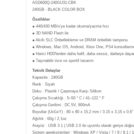
ASD600Q-240GU31-CBK
240GB - BLACK COLOR BOX
Özellikler
● 440/430 MB/s'ye kadar okuma/yazma hızı
● 3D NAND Flash ile
● Akıllı SLC Önbellekleme ve DRAM önbellek tamponu
● Windows, Mac OS, Android, Xbox One, PS4 konsollarını
● Harici HDD'lerden daha hafif, daha sessiz, darbeye daya
● Taşınabilir ince ve sportif tasarım
Teknik Detaylar
Kapasite : 240GB
Renk : Siyah
Doku : Plastik / Çarpmaya Karşı Silikon
Çalışma Sıcaklığı : 5–50 ° C / 41–122 ° F
Çalışma Gerilimi : DC 5V, 900mA
Boyutlar (UxGxY) : 80 x 80 x 15,2 mm / 3.15 x 3,15 x 0,6"
Ağırlık : 60g / 2,1oz
Arayüz : USB 3.1 ( USB 2.0 ile uyumlu olarak geriye doğru
Sistem gereksinimleri : Windows XP / Vista / 7 / 8 / 8.1 / 