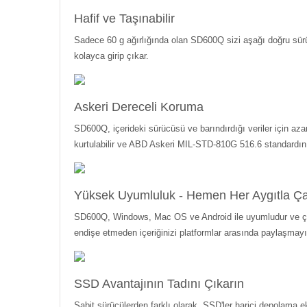
Hafif ve Taşınabilir
Sadece 60 g ağırlığında olan SD600Q sizi aşağı doğru sürü
kolayca girip çıkar.
Askeri Dereceli Koruma
SD600Q, içerideki sürücüsü ve barındırdığı veriler için 
kurtulabilir ve ABD Askeri MIL-STD-810G 516.6 standardını k
Yüksek Uyumluluk - Hemen Her Aygıtla Çal
SD600Q, Windows, Mac OS ve Android ile uyumludur ve çalışır
endişe etmeden içeriğinizi platformlar arasında paylaşmayı
SSD Avantajının Tadını Çıkarın
Sabit sürücülerden farklı olarak, SSD'ler harici depolama 