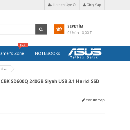
Hemen Üye Ol
Giriş Yap
SEPETIM
0 Ürün - 0,00 TL
amer's Zone
NOTEBOOKs
 ...
BK SD600Q 240GB Siyah USB 3.1 Harici SSD
Yorum Yap