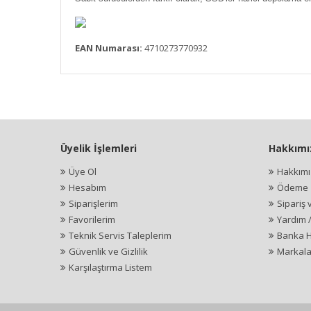
EAN Numarası:
4710273770932
Üyelik İşlemleri
Hakkımı
Üye Ol
Hakkım
Hesabım
Ödeme İ
Siparişlerim
Sipariş 
Favorilerim
Yardım 
Teknik Servis Taleplerim
Banka H
Güvenlik ve Gizlilik
Markala
Karşılaştırma Listem