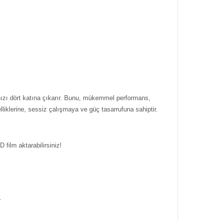
 hızı dört katına çıkarır. Bunu, mükemmel performans,
iklerine, sessiz çalışmaya ve güç tasarrufuna sahiptir.
ilm aktarabilirsiniz!
.