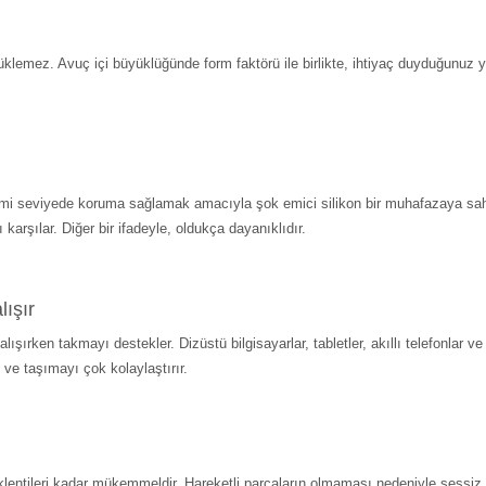
klemez. Avuç içi büyüklüğünde form faktörü ile birlikte, ihtiyaç duyduğunuz 
azami seviyede koruma sağlamak amacıyla şok emici silikon bir muhafazaya sa
arşılar. Diğer bir ifadeyle, oldukça dayanıklıdır.
ışır
ken takmayı destekler. Dizüstü bilgisayarlar, tabletler, akıllı telefonlar ve o
 ve taşımayı çok kolaylaştırır.
eklentileri kadar mükemmeldir. Hareketli parçaların olmaması nedeniyle sessiz