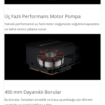
Üç Fazlı Performans Motor Pompa
Yüksek performanslı üç fazlı motor olağanüstü soğutma kapasitesi
ve daha sessiz çalışma sunar.
450 mm Dayanıklı Borular
Bu borular, fazladan esneklik ve kasa uyumluluğu için 450 mm
uzunluğa ve örgülü kılıflara sahip.