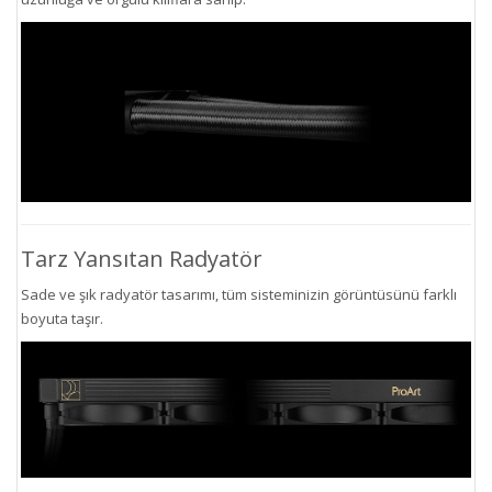
Tarz Yansıtan Radyatör
Sade ve şık radyatör tasarımı, tüm sisteminizin görüntüsünü farklı
boyuta taşır.