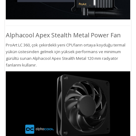
Alphacool Apex Stealth Metal Power Fan
ProArt LC 360, çok çekirdekli yeni CPU’ların ortaya koyduğu termal
yükün üstesinden gelmek için yüksek performans ve minimum
gürültü sunan Alphacool Apex Stealth Metal 120 mm radyatör
fanlarını kullanır.