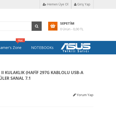
Hemen Üye Ol
Giriş Yap
SEPETIM
0 Ürün - 0,00 TL
amer's Zone
NOTEBOOKs
II KULAKLIK (HAFİF 297G KABLOLU USB-A
LER SANAL 7.1
Yorum Yap