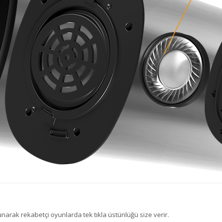
narak rekabetçi oyunlarda tek tıkla üstünlüğü size verir.