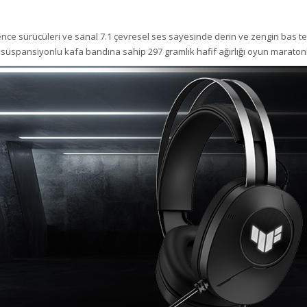
 sürücüleri ve sanal 7.1 çevresel ses sayesinde derin ve zengin bas tepkiler
 süspansiyonlu kafa bandına sahip 297 gramlık hafif ağırlığı oyun maratonl