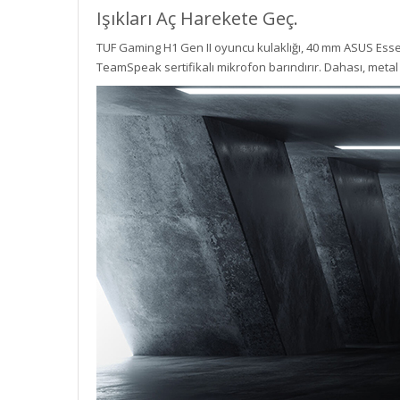
Işıkları Aç Harekete Geç.
TUF Gaming H1 Gen II oyuncu kulaklığı, 40 mm ASUS Essence
TeamSpeak sertifikalı mikrofon barındırır. Dahası, metal