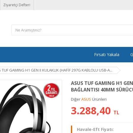
Ziyaretçi Defteri
Fırsatı Yakala
G
 TUF GAMING H1 GEN II KULAKLIK (HAFİF 297G KABLOLU USB-A...
ASUS TUF GAMING H1 GEN 
BAĞLANTISI 40MM SÜRÜCÜ
Diğer
ASUS
Ürünleri
3.288,40
TL
Havale-Eft Fiyatı: