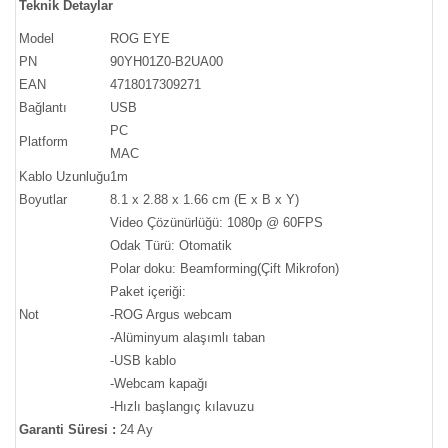
Teknik Detaylar
Model
ROG EYE
PN
90YH01Z0-B2UA00
EAN
4718017309271
Bağlantı
USB
PC
Platform
MAC
Kablo Uzunluğu
1m
Boyutlar
8.1 x 2.88 x 1.66 cm (E x B x Y)
Video Çözünürlüğü: 1080p @ 60FPS
Odak Türü: Otomatik
Polar doku: Beamforming(Çift Mikrofon)
Paket içeriği:
Not
-ROG Argus webcam
-Alüminyum alaşımlı taban
-USB kablo
-Webcam kapağı
-Hızlı başlangıç kılavuzu
Garanti Süresi :
24 Ay