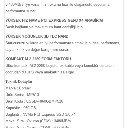
3.480MB/sn'ye varan hızlı okuma hızı ile olağanüstü depolama
performansı sunar.
YÜKSEK HIZ NVME PCI EXPRESS GEN3 X4 ARABİRİM
Basit bağlantı ve maksimum bant genişliği için.
YÜKSEK YOĞUNLUK 3D TLC NAND
Sürücünüzü yıllarca en iyi performansta tutmak için ideal performans,
dayanıklılık ve değer karışımını sunar.
KOMPAKT M.2 2280 FORM FAKTÖRÜ
Ultra kompakt M.2 2280 boyutu, ek kablo veya konektör olmadan
doğrudan dizüstü veya anakartınıza sığar.
Teknik Detaylar
Marka : Corsair
Ürün Serisi : MP510
Ürün Kodu : CSSD-F960GBMP510
Kapasite : 960 GB
Bağlantı : NVMe PCI Express SSD 3.0 x4
Maks. Sıralı Okuma (CDM) : 3480MB/s
Maks. Sıralı Yazma (CDM) : 3000MB/s