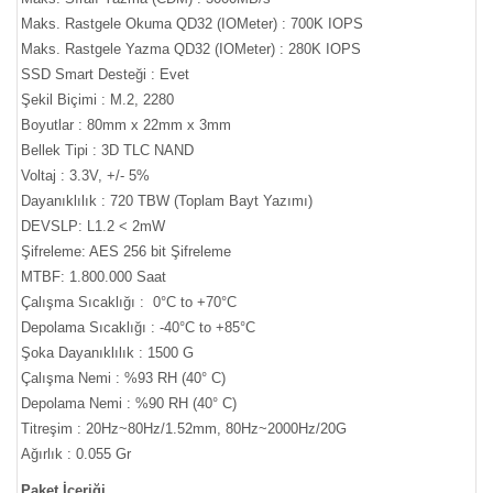
Maks. Rastgele Okuma QD32 (IOMeter) : 700K IOPS
Maks. Rastgele Yazma QD32 (IOMeter) : 280K IOPS
SSD Smart Desteği : Evet
Şekil Biçimi : M.2, 2280
Boyutlar : 80mm x 22mm x 3mm
Bellek Tipi : 3D TLC NAND
Voltaj : 3.3V, +/- 5%
Dayanıklılık : 720 TBW (Toplam Bayt Yazımı)
DEVSLP: L1.2 < 2mW
Şifreleme: AES 256 bit Şifreleme
MTBF: 1.800.000 Saat
Çalışma Sıcaklığı : 0°C to +70°C
Depolama Sıcaklığı : -40°C to +85°C
Şoka Dayanıklılık : 1500 G
Çalışma Nemi : %93 RH (40° C)
Depolama Nemi : %90 RH (40° C)
Titreşim : 20Hz~80Hz/1.52mm, 80Hz~2000Hz/20G
Ağırlık : 0.055 Gr
Paket İçeriği