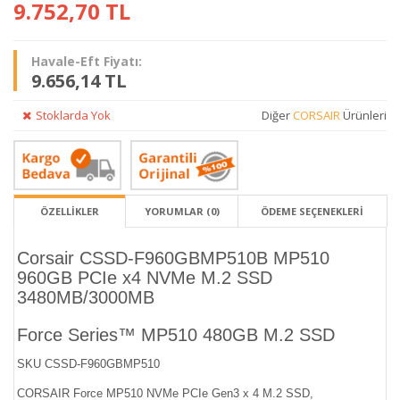
9.752,70
TL
Havale-Eft Fiyatı:
9.656,14 TL
Stoklarda Yok
Diğer
CORSAIR
Ürünleri
ÖZELLİKLER
YORUMLAR (0)
ÖDEME SEÇENEKLERI
Corsair CSSD-F960GBMP510B MP510
960GB PCIe x4 NVMe M.2 SSD
3480MB/3000MB
Force Series™ MP510 480GB M.2 SSD
SKU CSSD-F960GBMP510
CORSAIR Force MP510 NVMe PCIe Gen3 x 4 M.2 SSD,