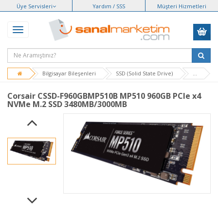
Üye Servisleri
Yardım / SSS
Müşteri Hizmetleri
Bilgisayar Bileşenleri
SSD (Solid State Drive)
...
Corsair CSSD-F960GBMP510B MP510 960GB PCIe x4
NVMe M.2 SSD 3480MB/3000MB