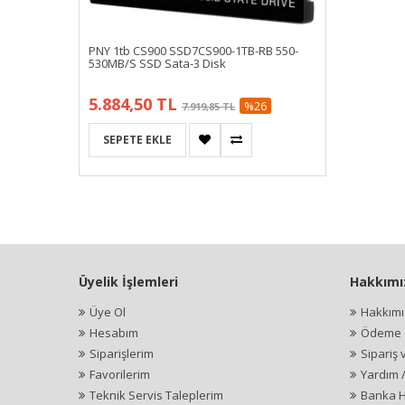
PNY 1tb CS900 SSD7CS900-1TB-RB 550-
530MB/S SSD Sata-3 Disk
5.884,50 TL
%26
7.919,85 TL
Üyelik İşlemleri
Hakkımı
Üye Ol
Hakkım
Hesabım
Ödeme İ
Siparişlerim
Sipariş 
Favorilerim
Yardım 
Teknik Servis Taleplerim
Banka H