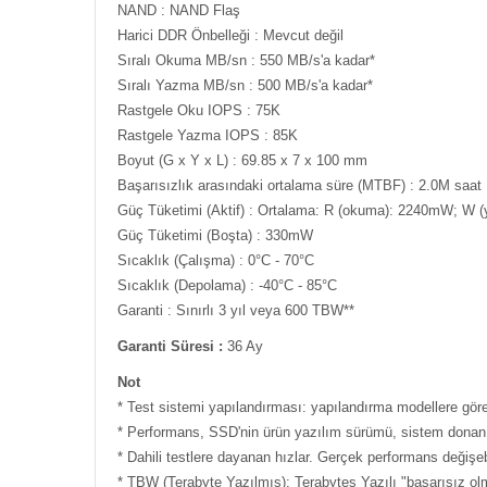
NAND : NAND Flaş
Harici DDR Önbelleği : Mevcut değil
Sıralı Okuma MB/sn : 550 MB/s'a kadar*
Sıralı Yazma MB/sn : 500 MB/s'a kadar*
Rastgele Oku IOPS : 75K
Rastgele Yazma IOPS : 85K
Boyut (G x Y x L) : 69.85 x 7 x 100 mm
Başarısızlık arasındaki ortalama süre (MTBF) : 2.0M saat
Güç Tüketimi (Aktif) : Ortalama: R (okuma): 2240mW; W
Güç Tüketimi (Boşta) : 330mW
Sıcaklık (Çalışma) : 0°C - 70°C
Sıcaklık (Depolama) : -40°C - 85°C
Garanti : Sınırlı 3 yıl veya 600 TBW**
Garanti Süresi :
36 Ay
Not
* Test sistemi yapılandırması: yapılandırma modellere göre
* Performans, SSD'nin ürün yazılım sürümü, sistem donanımı
* Dahili testlere dayanan hızlar. Gerçek performans değişebi
* TBW (Terabyte Yazılmış): Terabytes Yazılı "başarısız olm