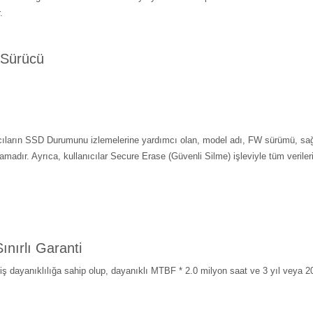
.
 Sürücü
ların SSD Durumunu izlemelerine yardımcı olan, model adı, FW sürümü, sağlı
amadır. Ayrıca, kullanıcılar Secure Erase (Güvenli Silme) işleviyle tüm veriler
ınırlı Garanti
dayanıklılığa sahip olup, dayanıklı MTBF * 2.0 milyon saat ve 3 yıl veya 200 