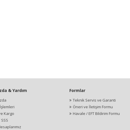
zda & Yardım
Formlar
ızda
Teknik Servis ve Garanti
şlemleri
Öneri ve İletişim Formu
ve Kargo
Havale / EFT Bildirim Formu
/ SSS
esaplarımız