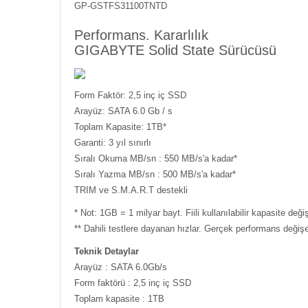
GP-GSTFS31100TNTD
Performans. Kararlılık
GIGABYTE Solid State Sürücüsü
Form Faktör: 2,5 inç iç SSD
Arayüz: SATA 6.0 Gb / s
Toplam Kapasite: 1TB*
Garanti: 3 yıl sınırlı
Sıralı Okuma MB/sn : 550 MB/s'a kadar*
Sıralı Yazma MB/sn : 500 MB/s'a kadar*
TRIM ve S.M.A.R.T destekli
* Not: 1GB = 1 milyar bayt. Fiili kullanılabilir kapasite değiş
** Dahili testlere dayanan hızlar. Gerçek performans değişeb
Teknik Detaylar
Arayüz : SATA 6.0Gb/s
Form faktörü : 2,5 inç iç SSD
Toplam kapasite : 1TB