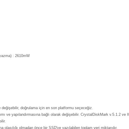
 (yazma) : 2610mW
 değişebilir, doğrulama için en son platformu seçeceğiz.
 ve yapılandırmasına bağlı olarak değişebilir. CrystalDiskMark v.5.1.2 ve I0
lir.
a olasılığı olmadan önce bir SSD'ye yazılabilen toplam veri miktarıdır.