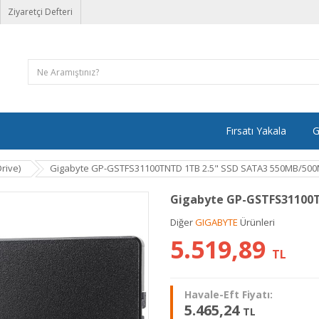
Ziyaretçi Defteri
Fırsatı Yakala
G
rive)
Gigabyte GP-GSTFS31100TNTD 1TB 2.5" SSD SATA3 550MB/50
Gigabyte GP-GSTFS31100
Diğer
GIGABYTE
Ürünleri
5.519,89
TL
Havale-Eft Fiyatı:
5.465,24
TL