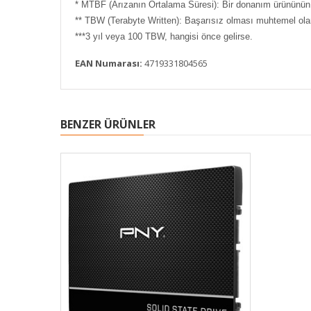
* MTBF (Arızanın Ortalama Süresi): Bir donanım ürününün v
** TBW (Terabyte Written): Başarısız olması muhtemel olan
***3 yıl veya 100 TBW, hangisi önce gelirse.
EAN Numarası:
4719331804565
BENZER ÜRÜNLER