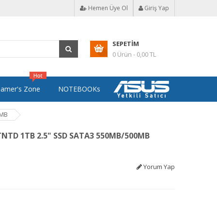
Hemen Üye Ol
Giriş Yap
SEPETIM
0 Ürün - 0,00 TL
amer's Zone
NOTEBOOKs
0MB
TNTD 1TB 2.5" SSD SATA3 550MB/500MB
Yorum Yap