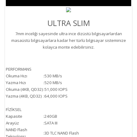
ULTRA SLIM
7mm inceliği sayesinde ultra ince dizüstü bilgisayarlardan
masaüstü bilgisayarlara kadar her türlü bilgisayar sisteminize
kolayca monte edebilirsiniz.
PERFORMANS
Okuma Hızı
:
530 MB/s
Yazma Hızı
:
520 MB/s
Okuma (4KB, QD32)
:
51,000 IOPS
Yazma (4KB, QD32)
:
64,000 IOPS
FİZİKSEL
Kapasite
:
240GB
Arayüz
:
SATA III
NAND Flash
:
3D TLC NAND Flash
Teknolojisi