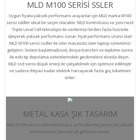
MLD M100 SERİSİ SSLER
Uygun fiyata yüksek performans arayanlar için MLD marka M100
serisi sddler ideal bir seçim olacaktır. MLD kontrolcüsü ve yeni nesil
Triple Level Cell teknolojisi ile verilerinizi birden fazla hücrede
işleyerek yüksek performans sunar. Fiyat performans ürünü olan
MLD M100 serisi ssdler ile ister masaüstü ister laptop sisteminizi
geliştirin. Sistem başlatma(boot), dosya transferi ve tepkime süresi
ile eski tip depolama sistemlerindeki gecikmelere elveda deyin .
MLD ssd serisi düşük enerji ile çalışabilmek için optimize edilmiştir
ve sadece ihtiyacı kadar elektrik harcayarak fazla güç tüketimini
önler.
METAL KASA ŞIK TASARIM
MLD M100 serisi ssdler metal kasa ve fırçalanmış yüzeyi ile yüksek
performansın yanında şık görünüm sunar.