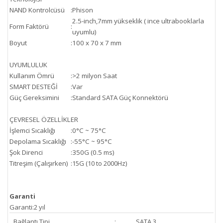
NAND Kontrolcüsü
:
Phison
2.5-inch,
7mm yükseklik ( ince ultrabooklarla
Form Faktörü
:
uyumlu)
Boyut
:
100 x 70 x 7 mm
UYUMLULUK
Kullanım Ömrü
:
>2 milyon Saat
SMART DESTEĞİ
:
Var
Güç Gereksimini
:
Standard SATA Güç Konnektörü
ÇEVRESEL ÖZELLİKLER
İşlemci Sıcaklığı
:
0°C ~ 75°C
Depolama Sıcaklığı
:
-55°C ~ 95°C
Şok Direnci
:
350G (0.5 ms)
Titreşim (Çalışırken)
:
15G (10 to 2000Hz)
Garanti
Garanti
:
2 yıl
Bağlantı Tipi
:
SATA 3