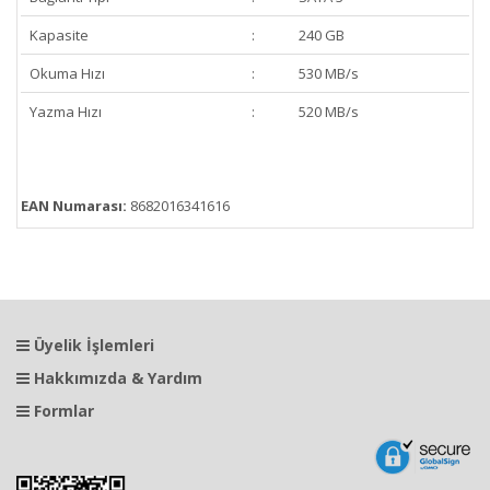
Kapasite
:
240 GB
Okuma Hızı
:
530 MB/s
Yazma Hızı
:
520 MB/s
EAN Numarası:
8682016341616
Üyelik İşlemleri
Hakkımızda & Yardım
Formlar