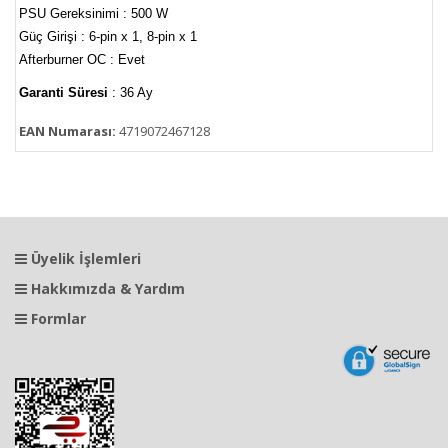
PSU Gereksinimi : 500 W
Güç Girişi : 6-pin x 1, 8-pin x 1
Afterburner OC : Evet
Garanti Süresi
: 36 Ay
EAN Numarası:
4719072467128
Üyelik İşlemleri
Hakkımızda & Yardım
Formlar