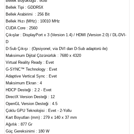
Bellek Büyüklüğü : 8GB
Bellek Tipi : GDDR5X
Bellek Arabirimi : 256 Bit
Bellek Hızı (MHz) : 10010 MHz
CUDA Core : 2560
Çıkışlar : DisplayPort x 3 (Version 1.4) / HDMI (Version 2.0) / DL-DVI-
D
D-Sub Çıkışı : (Opsiyonel, via DVI dan D-Sub adaptorü ile)
Maksimum Dijital Çözünürlük : 7680 x 4320
Virtual Reality Ready : Evet
G-SYNC™ Technology : Evet
Adaptive Vertical Sync : Evet
Maksimum Ekran : 4
HDCP Desteği : 2.2 - Evet
DirectX Version Desteği : 12
OpenGL Version Desteği : 4.5
Çoklu GPU Teknolojisi : Evet - 2-Yollu
Kart Boyutları (mm) : 279 x 140 x 37 mm
Ağırlık : 877 Gr
Güç Gereksinimi : 180 W