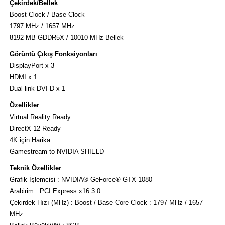
Çekirdek/Bellek
Boost Clock / Base Clock
1797 MHz / 1657 MHz
8192 MB GDDR5X / 10010 MHz Bellek
Görüntü Çıkış Fonksiyonları
DisplayPort x 3
HDMI x 1
Dual-link DVI-D x 1
Özellikler
Virtual Reality Ready
DirectX 12 Ready
4K için Harika
Gamestream to NVIDIA SHIELD
Teknik Özellikler
Grafik İşlemcisi : NVIDIA® GeForce® GTX 1080
Arabirim : PCI Express x16 3.0
Çekirdek Hızı (MHz) : Boost / Base Core Clock : 1797 MHz / 1657
MHz