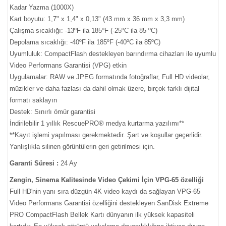
Kadar Yazma (1000X)
Kart boyutu: 1,7" x 1,4" x 0,13" (43 mm x 36 mm x 3,3 mm)
Çalışma sıcaklığı: -13ºF ila 185ºF (-25ºC ila 85 ºC)
Depolama sıcaklığı: -40ºF ila 185ºF (-40ºC ila 85ºC)
Uyumluluk: CompactFlash destekleyen barındırma cihazları ile uyumlu
Video Performans Garantisi (VPG) etkin
Uygulamalar: RAW ve JPEG formatında fotoğraflar, Full HD videolar,
müzikler ve daha fazlası da dahil olmak üzere, birçok farklı dijital
formatı saklayın
Destek: Sınırlı ömür garantisi
İndirilebilir 1 yıllık RescuePRO® medya kurtarma yazılımı**
**Kayıt işlemi yapılması gerekmektedir. Şart ve koşullar geçerlidir.
Yanlışlıkla silinen görüntülerin geri getirilmesi için.
Garanti Süresi :
24 Ay
Zengin, Sinema Kalitesinde Video Çekimi İçin VPG-65 özelliği
Full HD'nin yanı sıra düzgün 4K video kaydı da sağlayan VPG-65
Video Performans Garantisi özelliğini destekleyen SanDisk Extreme
PRO CompactFlash Bellek Kartı dünyanın ilk yüksek kapasiteli