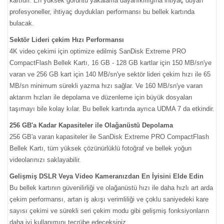
kartıdır. En yüksek görüntü yakalama dayanıklılığına ihtiyaç duyan
profesyoneller, ihtiyaç duydukları performansı bu bellek kartında
bulacak.
Sektör Lideri çekim Hızı Performansı
4K video çekimi için optimize edilmiş SanDisk Extreme PRO
CompactFlash Bellek Kartı, 16 GB - 128 GB kartlar için 150 MB/sn'ye
varan ve 256 GB kart için 140 MB/sn'ye sektör lideri çekim hızı ile 65
MB/sn minimum sürekli yazma hızı sağlar. Ve 160 MB/sn'ye varan
aktarım hızları ile depolama ve düzenleme için büyük dosyaları
taşımayı bile kolay kılar. Bu bellek kartında ayrıca UDMA 7 da etkindir.
256 GB'a Kadar Kapasiteler ile Olağanüstü Depolama
256 GB'a varan kapasiteler ile SanDisk Extreme PRO CompactFlash
Bellek Kartı, tüm yüksek çözünürlüklü fotoğraf ve bellek yoğun
videolarınızı saklayabilir.
Gelişmiş DSLR Veya Video Kameranızdan En İyisini Elde Edin
Bu bellek kartının güvenilirliği ve olağanüstü hızı ile daha hızlı art arda
çekim performansı, artan iş akışı verimliliği ve çoklu saniyedeki kare
sayısı çekimi ve sürekli seri çekim modu gibi gelişmiş fonksiyonların
daha iyi kullanımını tecrübe edeceksiniz.