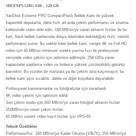
SDCFXPS-128G-X46 – 128 GB
SanDisk Extreme PRO CompactFlash Bellek Kartı ile yüksek
kapasiteli depolama, daha hızlı art arda çekim performansı ve sinema
kalitesinde video elde edin. 160 MB/sn'ye varan aktarım hızları ile bu
kart, flash bellek kartlarında dünya liderinden beklediğiniz hızlı, verimli
performansı sunar. Bu sektör lideri bellek kartı, zengin 4K ve Full HD
video için 65 MB/sn minimum sürekli yazma hızı ile profesyonel
seviyede video çekimi için optimize edilmiştir. 256 GB'a varan
kapasiteler saatlerce video ve binlerce yüksek çözünürlüklü görüntü
barındırır. Bu yüzden bir manzara ya da çekimi asla kaçırmayın, bu
bellek kartı aşırı sıcaklık, darbe ve diğer koşullara dayanabilir.
Profesyonel kameramanlar ve fotoğrafçılar için tasarlandı
4K video çekimi için optimize edildi
Seri çekim modu için 160 MB/sn'ye varan fotoğraf aktarım hızları
150MB/sn'ye varan çekim hızları
65 MB/sn sürekli video kayıt hızları için VPG-65
Teknik Özellikler
Performans/hız: 160 MB/sn'ye Kadar Okuma (1067X), 150 MB/sn'ye