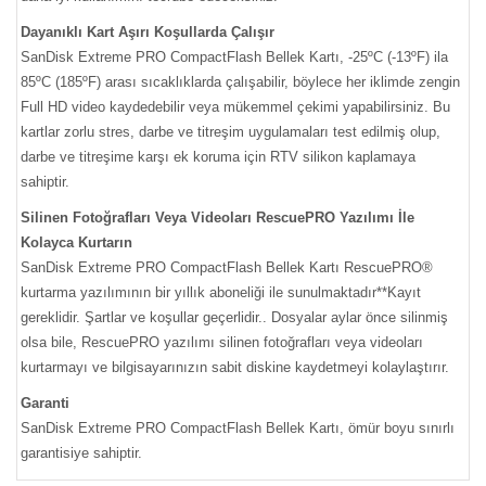
Dayanıklı Kart Aşırı Koşullarda Çalışır
SanDisk Extreme PRO CompactFlash Bellek Kartı, -25ºC (-13ºF) ila
85ºC (185ºF) arası sıcaklıklarda çalışabilir, böylece her iklimde zengin
Full HD video kaydedebilir veya mükemmel çekimi yapabilirsiniz. Bu
kartlar zorlu stres, darbe ve titreşim uygulamaları test edilmiş olup,
darbe ve titreşime karşı ek koruma için RTV silikon kaplamaya
sahiptir.
Silinen Fotoğrafları Veya Videoları RescuePRO Yazılımı İle
Kolayca Kurtarın
SanDisk Extreme PRO CompactFlash Bellek Kartı RescuePRO®
kurtarma yazılımının bir yıllık aboneliği ile sunulmaktadır**Kayıt
gereklidir. Şartlar ve koşullar geçerlidir.. Dosyalar aylar önce silinmiş
olsa bile, RescuePRO yazılımı silinen fotoğrafları veya videoları
kurtarmayı ve bilgisayarınızın sabit diskine kaydetmeyi kolaylaştırır.
Garanti
SanDisk Extreme PRO CompactFlash Bellek Kartı, ömür boyu sınırlı
garantisiye sahiptir.