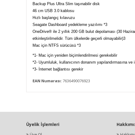
Backup Plus Ultra Slim taşınabilir disk
46 cm USB 3.0 kablosu
Hızlı başlangıç kılavuzu
Seagate Dashboard yedekleme yazılımı *3
OneDrive® ile 2 yıllık 200 GB bulut depolaması (30 Haziran
etkinleştirilmelidir. Tüm ülkelerde geçerli olmayabilir)3
Mac için NTFS sürücüsü *3
*1- Mac için yeniden biçimlendirilmesi gerekebilir
*2- Uyumluluk, kullanıcının donanım yapılandırmasına ve işl
*3- İnternet bağlantısı gerekir
EAN Numarası:
7636490076923
Üyelik İşlemleri
Hakkımı
Üye Ol
Hakkım