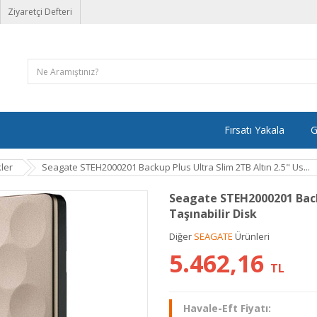
Ziyaretçi Defteri
Fırsatı Yakala
G
kler
Seagate STEH2000201 Backup Plus Ultra Slim 2TB Altın 2.5" Us...
Seagate STEH2000201 Backu
Taşınabilir Disk
Diğer
SEAGATE
Ürünleri
5.462,16
TL
Havale-Eft Fiyatı: