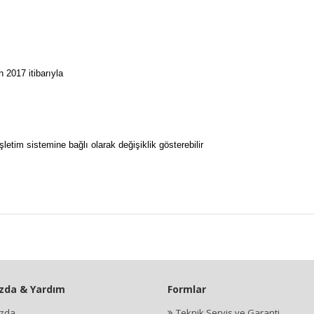
 2017 itibarıyla
etim sistemine bağlı olarak değişiklik gösterebilir
zda & Yardım
Formlar
ızda
Teknik Servis ve Garanti