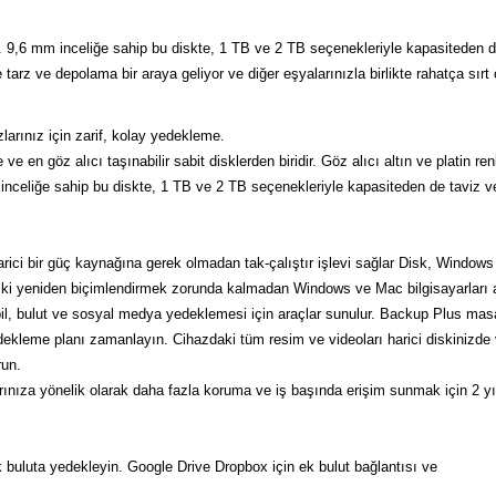
dir. 9,6 mm inceliğe sahip bu diskte, 1 TB ve 2 TB seçenekleriyle kapasiteden d
e tarz ve depolama bir araya geliyor ve diğer eşyalarınızla birlikte rahatça sırt ç
larınız için zarif, kolay yedekleme.
 en göz alıcı taşınabilir sabit disklerden biridir. Göz alıcı altın ve platin re
mm inceliğe sahip bu diskte, 1 TB ve 2 TB seçenekleriyle kapasiteden de taviz v
ici bir güç kaynağına gerek olmadan tak-çalıştır işlevi sağlar Disk, Windows bi
i yeniden biçimlendirmek zorunda kalmadan Windows ve Mac bilgisayarları aras
bil, bulut ve sosyal medya yedeklemesi için araçlar sunulur. Backup Plus masa
edekleme planı zamanlayın. Cihazdaki tüm resim ve videoları harici diskinizd
run.
arınıza yönelik olarak daha fazla koruma ve iş başında erişim sunmak için 2 yı
buluta yedekleyin. Google Drive Dropbox için ek bulut bağlantısı ve