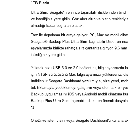
1TB Platin
Ultra Slim, Seagate'in en ince taşınabilir disklerinden biri
ve istediğiniz yere gidin. Göz alıcı altın ve platin renkleriyl
olmadığı kadar boş alan olacak.
Tarz ile depolama bir araya geliyor. PC, Mac ve mobil cihaz
Seagate® Backup Plus Ultra Slim Taşınabilir Diski, en ince ve
eşyalarınızla birlikte rahatça sırt çantanıza giriyor. 9,6 
istediğiniz yere gidin.
Yüksek hızlı USB 3.0 ve 2.0 bağlantısı, bilgisayarınızda har
için NTSF sürücüsünü Mac bilgisayarınıza yüklerseniz, disk
İndirilebilir Seagate Dashboard yazılımıyla, size yerel, mo
tek tıklamayla yedeklemeyi çalıştırın veya otomatik bir y
Backup uygulamasını iOS veya Android mobil cihazına ku
Backup Plus Ultra Slim taşınabilir diski, en önemli dosyal
*1
OneDrive istemcisini veya Seagate Dashboard'u kullanarak 