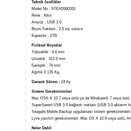
Teknik özellikler
Model No : STEH2000201
Renk : Altın
Arayüz : USB 3.0
Biçim Faktörü : 2,5 inç sürücü
Kapasite : 2TB
Fiziksel Boyutlar
Yükseklik : 9.6 mm
Uzunluk : 113.5 mm
Genişlik : 76 mm
Ağırlık 0.135 Kg
Garanti Süresi :
24 Ay
Sistem Gereksinimleri
Mac OS® X 10.7 veya üstü ya da Windows® 7 veya üstü iş
SuperSpeed USB 3.0 bağlantı noktası (USB 3.0 aktarım hızl
Seagate Mobile Backup uygulaması sistem gereksinimleri:
Lyve yazılım gereksinimleri: Mac OS X 10.9 veya üstü, An
Neler Dahil