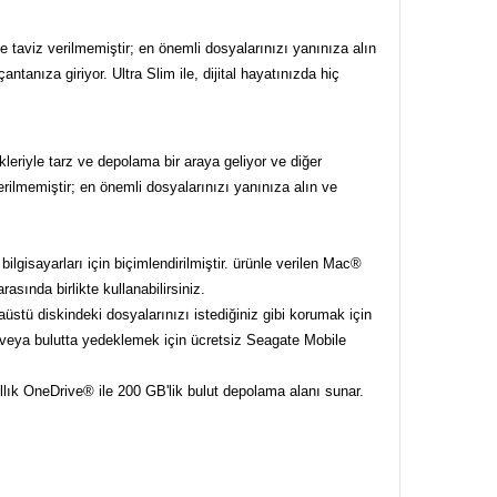
e taviz verilmemiştir; en önemli dosyalarınızı yanınıza alın
antanıza giriyor. Ultra Slim ile, dijital hayatınızda hiç
nkleriyle tarz ve depolama bir araya geliyor ve diğer
erilmemiştir; en önemli dosyalarınızı yanınıza alın ve
lgisayarları için biçimlendirilmiştir. ürünle verilen Mac®
ında birlikte kullanabilirsiniz.
üstü diskindeki dosyalarınızı istediğiniz gibi korumak için
e veya bulutta yedeklemek için ücretsiz Seagate Mobile
llık OneDrive® ile 200 GB'lik bulut depolama alanı sunar.