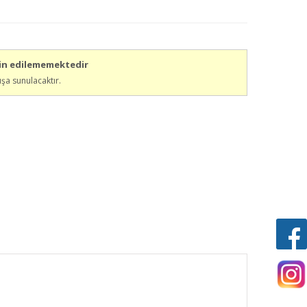
min edilememektedir
ışa sunulacaktır.