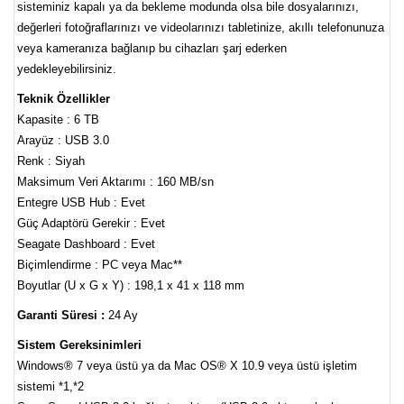
sisteminiz kapalı ya da bekleme modunda olsa bile dosyalarınızı,
değerleri fotoğraflarınızı ve videolarınızı tabletinize, akıllı telefonunuza
veya kameranıza bağlanıp bu cihazları şarj ederken
yedekleyebilirsiniz.
Teknik Özellikler
Kapasite : 6 TB
Arayüz : USB 3.0
Renk : Siyah
Maksimum Veri Aktarımı : 160 MB/sn
Entegre USB Hub : Evet
Güç Adaptörü Gerekir : Evet
Seagate Dashboard : Evet
Biçimlendirme : PC veya Mac**
Boyutlar (U x G x Y) : 198,1 x 41 x 118 mm
Garanti Süresi :
24 Ay
Sistem Gereksinimleri
Windows® 7 veya üstü ya da Mac OS® X 10.9 veya üstü işletim
sistemi *1,*2