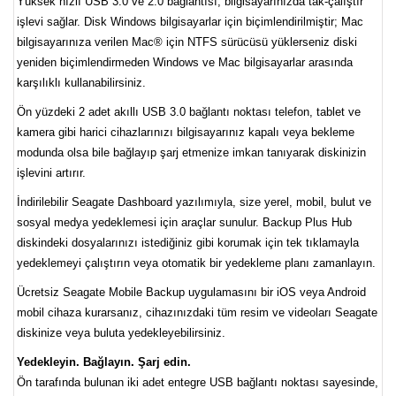
Yüksek hızlı USB 3.0 ve 2.0 bağlantısı, bilgisayarınızda tak-çalıştır
işlevi sağlar. Disk Windows bilgisayarlar için biçimlendirilmiştir; Mac
bilgisayarınıza verilen Mac® için NTFS sürücüsü yüklerseniz diski
yeniden biçimlendirmeden Windows ve Mac bilgisayarlar arasında
karşılıklı kullanabilirsiniz.
Ön yüzdeki 2 adet akıllı USB 3.0 bağlantı noktası telefon, tablet ve
kamera gibi harici cihazlarınızı bilgisayarınız kapalı veya bekleme
modunda olsa bile bağlayıp şarj etmenize imkan tanıyarak diskinizin
işlevini artırır.
İndirilebilir Seagate Dashboard yazılımıyla, size yerel, mobil, bulut ve
sosyal medya yedeklemesi için araçlar sunulur. Backup Plus Hub
diskindeki dosyalarınızı istediğiniz gibi korumak için tek tıklamayla
yedeklemeyi çalıştırın veya otomatik bir yedekleme planı zamanlayın.
Ücretsiz Seagate Mobile Backup uygulamasını bir iOS veya Android
mobil cihaza kurarsanız, cihazınızdaki tüm resim ve videoları Seagate
diskinize veya buluta yedekleyebilirsiniz.
Yedekleyin. Bağlayın. Şarj edin.
Ön tarafında bulunan iki adet entegre USB bağlantı noktası sayesinde,