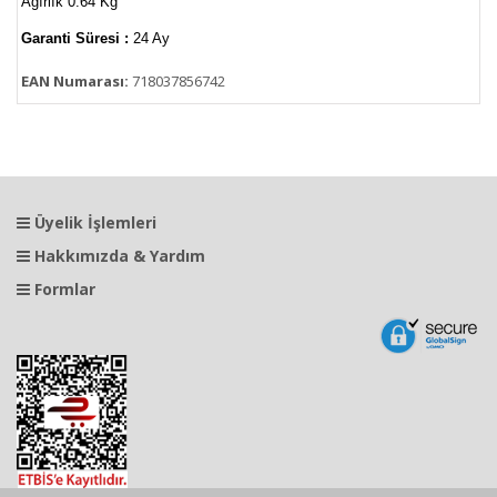
Ağırlık 0.64 Kg
Garanti Süresi :
24 Ay
EAN Numarası:
718037856742
Üyelik İşlemleri
Hakkımızda & Yardım
Formlar