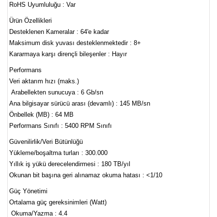
RoHS Uyumluluğu : Var
Ürün Özellikleri
Desteklenen Kameralar : 64'e kadar
Maksimum disk yuvası desteklenmektedir : 8+
Kararmaya karşı dirençli bileşenler : Hayır
Performans
Veri aktarım hızı (maks.)
Arabellekten sunucuya : 6 Gb/sn
Ana bilgisayar sürücü arası (devamlı) : 145 MB/sn
Önbellek (MB) : 64 MB
Performans Sınıfı : 5400 RPM Sınıfı
Güvenilirlik/Veri Bütünlüğü
Yükleme/boşaltma turları : 300.000
Yıllık iş yükü derecelendirmesi : 180 TB/yıl
Okunan bit başına geri alınamaz okuma hatası : <1/10
Güç Yönetimi
Ortalama güç gereksinimleri (Watt)
Okuma/Yazma : 4.4