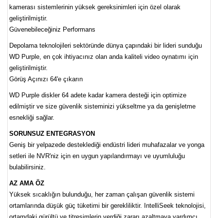
kamerası sistemlerinin yüksek gereksinimleri için özel olarak
geliştirilmiştir.
Güvenebileceğiniz Performans
Depolama teknolojileri sektöründe dünya çapındaki bir lideri sunduğu
WD Purple, en çok ihtiyacınız olan anda kaliteli video oynatımı için
geliştirilmiştir.
Görüş Açınızı 64'e çıkarın
WD Purple diskler 64 adete kadar kamera desteği için optimize
edilmiştir ve size güvenlik sisteminizi yükseltme ya da genişletme
esnekliği sağlar.
SORUNSUZ ENTEGRASYON
Geniş bir yelpazede desteklediği endüstri lideri muhafazalar ve yonga
setleri ile NVR'niz için en uygun yapılandırmayı ve uyumluluğu
bulabilirsiniz.
AZ AMA ÖZ
Yüksek sıcaklığın bulunduğu, her zaman çalışan güvenlik sistemi
ortamlarında düşük güç tüketimi bir gerekliliktir. IntelliSeek teknolojisi,
ortamdaki gürültü ve titreşimlerin verdiği zararı azaltmaya yardımcı