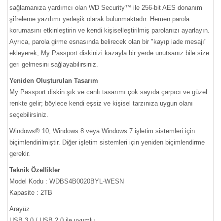
sağlamanıza yardımcı olan WD Security™ ile 256-bit AES donanım
şifreleme yazılımı yerleşik olarak bulunmaktadır. Hemen parola
korumasını etkinleştirin ve kendi kişiselleştirilmiş parolanızı ayarlayın.
Ayrıca, parola girme esnasında belirecek olan bir "kayıp iade mesajı"
ekleyerek, My Passport diskinizi kazayla bir yerde unutsanız bile size
geri gelmesini sağlayabilirsiniz.
Yeniden Oluşturulan Tasarım
My Passport diskin şık ve canlı tasarımı çok sayıda çarpıcı ve güzel
renkte gelir; böylece kendi eşsiz ve kişisel tarzınıza uygun olanı
seçebilirsiniz.
Windows® 10, Windows 8 veya Windows 7 işletim sistemleri için
biçimlendirilmiştir. Diğer işletim sistemleri için yeniden biçimlendirme
gerekir.
Teknik Özellikler
Model Kodu : WDBS4B0020BYL-WESN
Kapasite : 2TB
Arayüz
USB 3.0 / USB 2.0 ile uyumlu