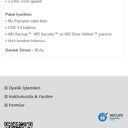
• 2 yıllık sınırlı garanti
Paket İçerikleri
• My Passport sabit diski
• USB 3.0 kablosu
• WD Backup™, WD Security™ ve WD Drive Utilities™ yazılımı
• Hızlı kurulum kılavuzu
Garanti Süresi :
36 Ay
Üyelik İşlemleri
Hakkımızda & Yardım
Formlar