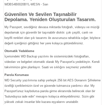
WDBS4B0020BYL-WESN - Sarı
Güvenilen Ve Sevilen Taşınabilir
Depolama. Yeniden Oluşturulan Tasarım.
My Passport, sevdiğiniz devasa miktarda fotoğrafı, videoyu ve müziği
depolamak için güvenilir bir taşınabilir disktir. çok çeşitli, canlı ve
keyifli renkleri olan şık tasarımı ile avucunuza rahatlıkla sığar; böylece
değerli içeriğinizi gittiğiniz her yere kolayca götürebilirsiniz.
Otomatik Yedekleme
İçerisindeki WD Backup yazılımı ile sisteminizdeki fotoğrafları,
videoları ve belgeleri otomatik olarak My Passport'a yedekleyin. Kendi
takviminize göre planlayın. Saati ve sıklığını seçmeniz yeterlidir.
Parola Koruması
WD Security yazılımına sahip yerleşik 256 bit AES Donanım Şifreleme
özelliği içeriklerinizin özel ve güvende tutmanıza yardımcı olur. My
Passport'unuz kaybolursa parola girme ekranında belirecek olan bir
“bulunduysa iade edin” mesajını kolayca ekleyebilirsiniz. Sizin gibi
yüksek zekalı insanlar bile kazara eşyalarını unutabilir.