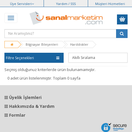
Üye Servisleri
Yardım / SSS
Müşteri Hizmetleri
Bilgisayar Bileşenleri
Harddiskler
Filtre Seçenekleri
Seçmiş olduğunuz kriterlerde ürün bulunamamıştır.
0 adet ürün listelenmiştir. Toplam 0 sayfa
Üyelik İşlemleri
Hakkımızda & Yardım
Formlar