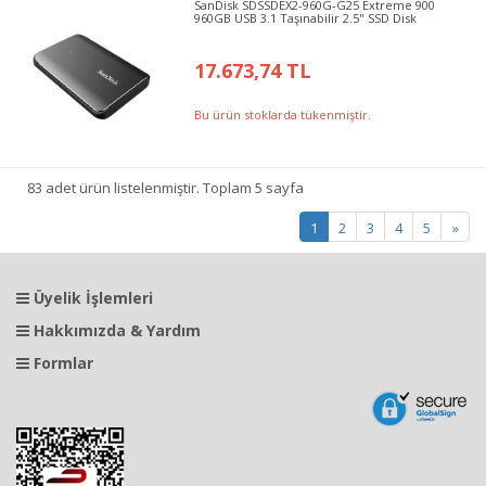
SanDisk SDSSDEX2-960G-G25 Extreme 900
960GB USB 3.1 Taşınabilir 2.5" SSD Disk
17.673,74 TL
Bu ürün stoklarda tükenmiştir.
83 adet ürün listelenmiştir. Toplam 5 sayfa
1
2
3
4
5
»
Üyelik İşlemleri
Hakkımızda & Yardım
Formlar