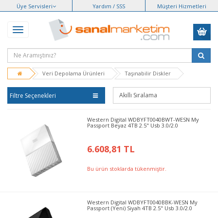
Üye Servisleri
Yardım / SSS
Müşteri Hizmetleri
Veri Depolama Ürünleri
Taşınabilir Diskler
Filtre Seçenekleri
Western Digital WDBYFT0040BWT-WESN My
Passport Beyaz 4TB 2.5" Usb 3.0/2.0
6.608,81 TL
Bu ürün stoklarda tükenmiştir.
Western Digital WDBYFT0040BBK-WESN My
Passport (Yeni) Siyah 4TB 2.5" Usb 3.0/2.0