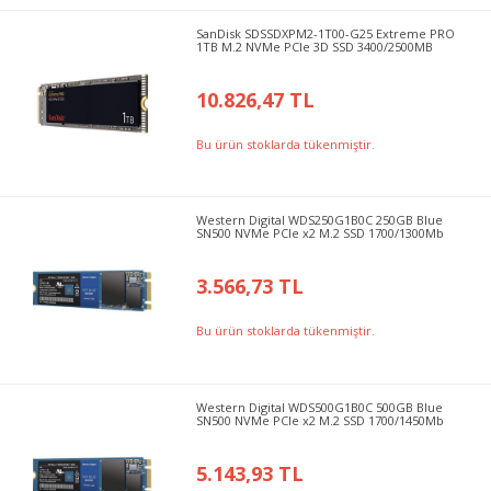
SanDisk SDSSDXPM2-1T00-G25 Extreme PRO
1TB M.2 NVMe PCIe 3D SSD 3400/2500MB
10.826,47 TL
Bu ürün stoklarda tükenmiştir.
Western Digital WDS250G1B0C 250GB Blue
SN500 NVMe PCIe x2 M.2 SSD 1700/1300Mb
3.566,73 TL
Bu ürün stoklarda tükenmiştir.
Western Digital WDS500G1B0C 500GB Blue
SN500 NVMe PCIe x2 M.2 SSD 1700/1450Mb
5.143,93 TL