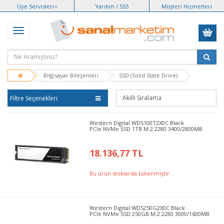
Üye Servisleri
Yardım / SSS
Müşteri Hizmetleri
Bilgisayar Bileşenleri
SSD (Solid State Drive)
Filtre Seçenekleri
Western Digital WDS100T2X0C Black
PCIe NVMe SSD 1TB M.2 2280 3400/2800MB
18.136,77 TL
Bu ürün stoklarda tükenmiştir.
Western Digital WDS250G2X0C Black
PCIe NVMe SSD 250GB M.2 2280 3000/1600MB