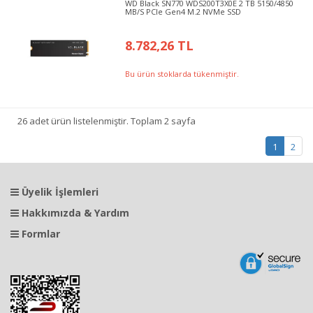
WD Black SN770 WDS200T3X0E 2 TB 5150/4850
MB/S PCIe Gen4 M.2 NVMe SSD
8.782,26 TL
Bu ürün stoklarda tükenmiştir.
26 adet ürün listelenmiştir. Toplam 2 sayfa
1
2
Üyelik İşlemleri
Hakkımızda & Yardım
Formlar