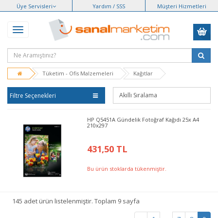
Üye Servisleri
Yardım / SSS
Müşteri Hizmetleri
Tüketim - Ofis Malzemeleri
Kağıtlar
Filtre Seçenekleri
HP Q5451A Gündelik Fotoğraf Kağıdı 25x A4
210x297
431,50 TL
Bu ürün stoklarda tükenmiştir.
145 adet ürün listelenmiştir. Toplam 9 sayfa