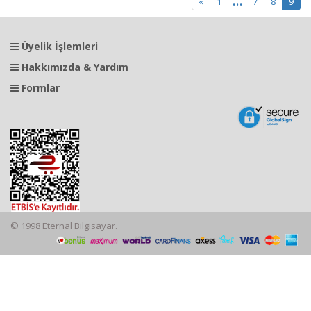
...
«
1
7
8
9
Üyelik İşlemleri
Hakkımızda & Yardım
Formlar
© 1998 Eternal Bilgisayar.